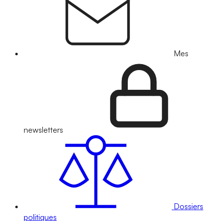
Mes
newsletters
Dossiers
politiques