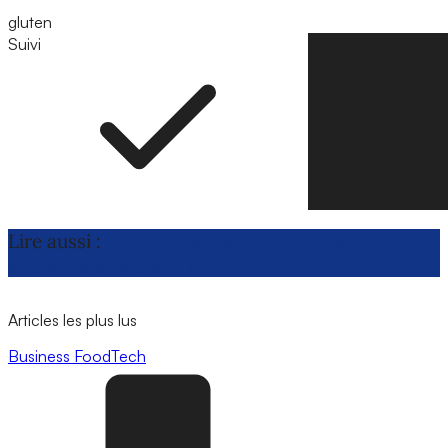
gluten
Suivi
Suivre
Lire aussi :
États-Unis : l’administration Trump
enchaîne les « deals »
Articles les plus lus
Business
FoodTech