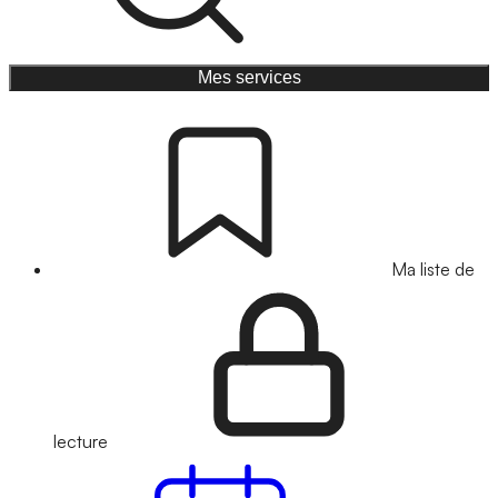
Mes services
Ma liste de
lecture