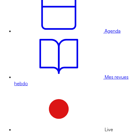
Agenda
Mes revues
hebdo
Live