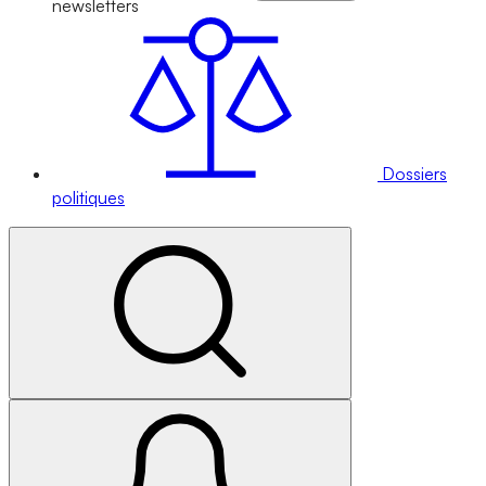
newsletters
Dossiers
politiques