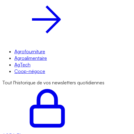
Agrofourniture
Agroalimentaire
AgTech
Coop-négoce
Tout l'historique de vos newsletters quotidiennes