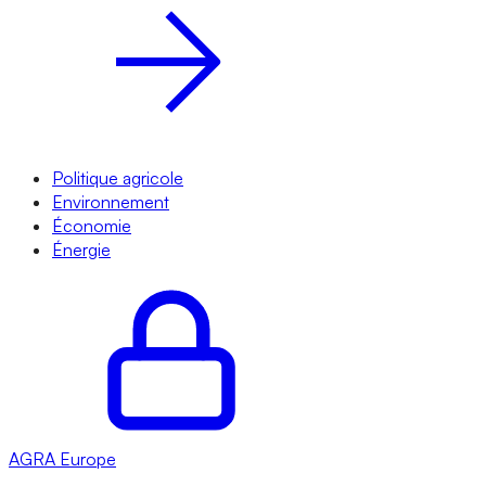
Politique agricole
Environnement
Économie
Énergie
AGRA
Europe