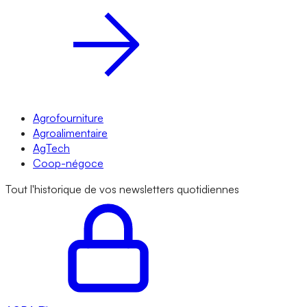
Agrofourniture
Agroalimentaire
AgTech
Coop-négoce
Tout l'historique de vos newsletters quotidiennes