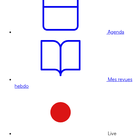
Agenda
Mes revues
hebdo
Live