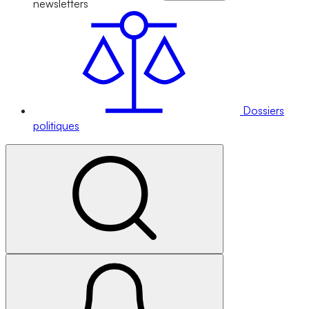
newsletters
Dossiers
politiques