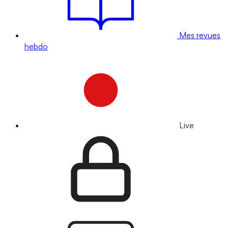
Mes revues
hebdo
Live