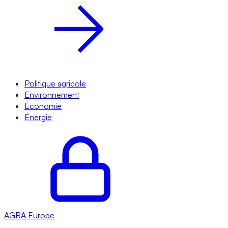
Politique agricole
Environnement
Économie
Énergie
AGRA
Europe