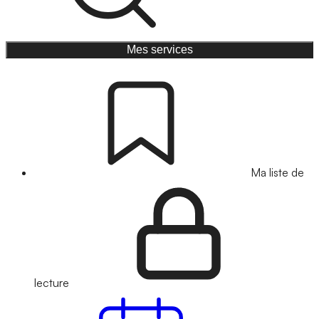
Mes services
Ma liste de
lecture