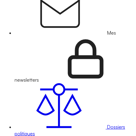
Mes
newsletters
Dossiers
politiques