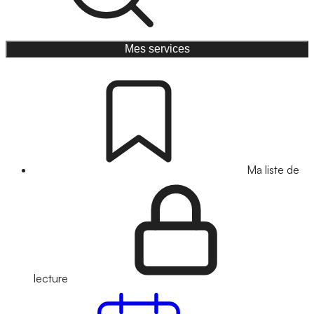
Mes services
Ma liste de
lecture