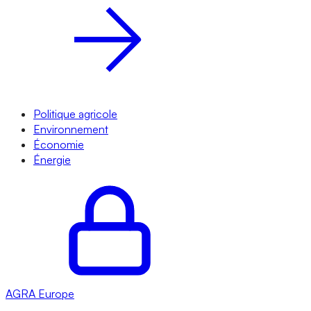
Politique agricole
Environnement
Économie
Énergie
AGRA
Europe