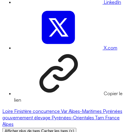
LinkedIn
X.com
Copier le
lien
Loire
Finistère
concurrence
Var
Alpes-Maritimes
Pyrénées
gouvernement
élevage
Pyrénées-Orientales
Tarn
France
Alpes
Afficher plus de tags
Cacher les tags
(
+
)