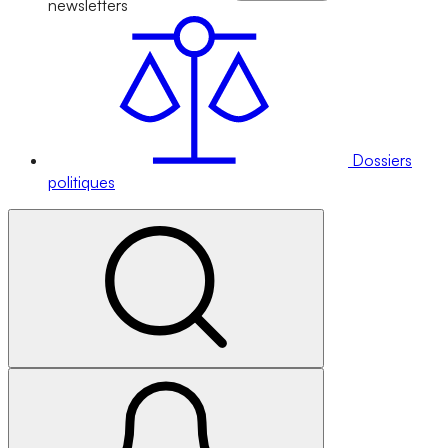
newsletters
Dossiers
politiques