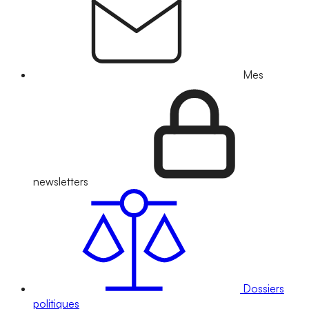
Mes
newsletters
Dossiers
politiques