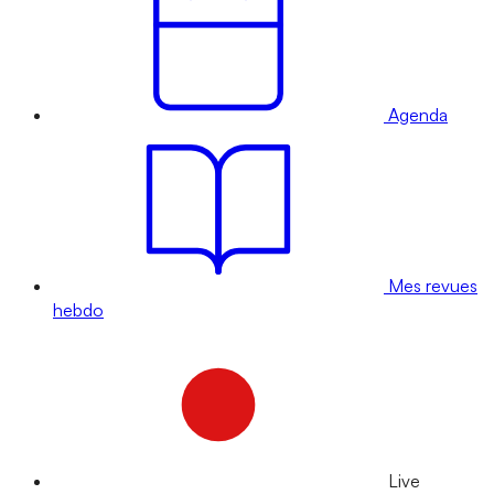
Agenda
Mes revues
hebdo
Live