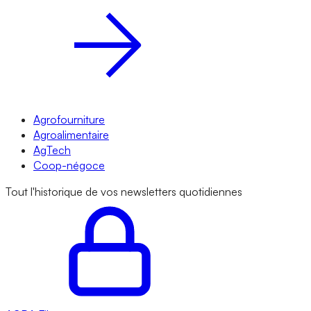
Agrofourniture
Agroalimentaire
AgTech
Coop-négoce
Tout l'historique de vos newsletters quotidiennes