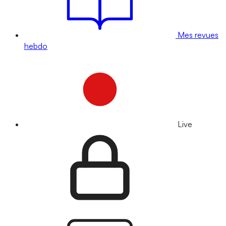
Mes revues
hebdo
Live