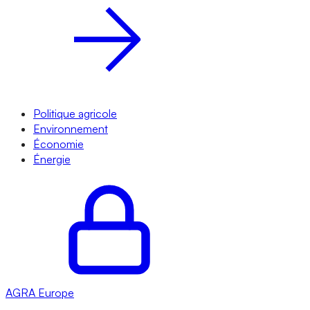
Politique agricole
Environnement
Économie
Énergie
AGRA
Europe