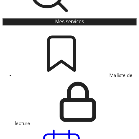
Mes services
Ma liste de
lecture