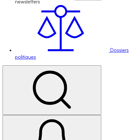
newsletters
Dossiers
politiques