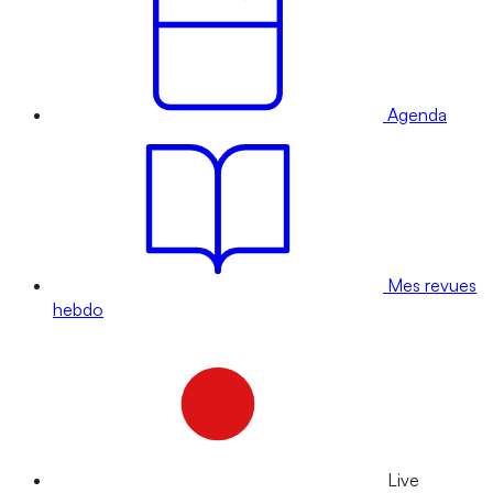
Agenda
Mes revues
hebdo
Live