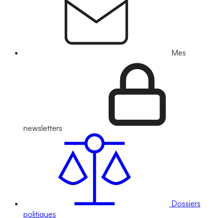
Mes
newsletters
Dossiers
politiques