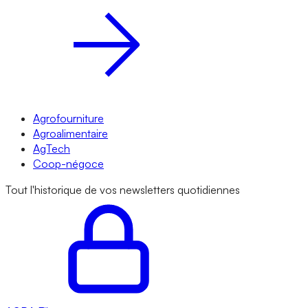
Agrofourniture
Agroalimentaire
AgTech
Coop-négoce
Tout l'historique de vos newsletters quotidiennes