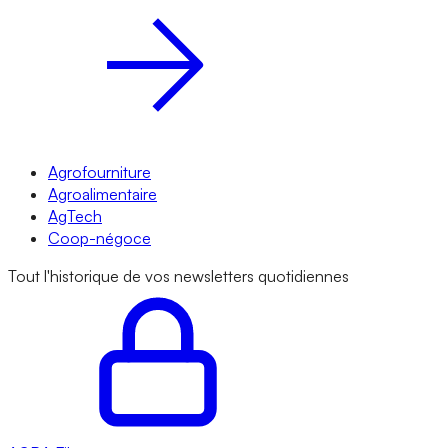
Agrofourniture
Agroalimentaire
AgTech
Coop-négoce
Tout l'historique de vos newsletters quotidiennes