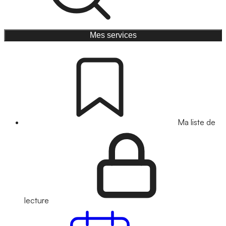
Mes services
Ma liste de
lecture