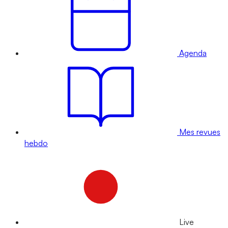
Agenda
Mes revues
hebdo
Live