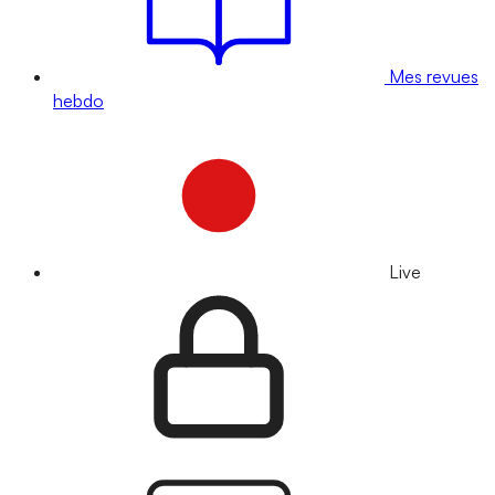
Mes revues
hebdo
Live