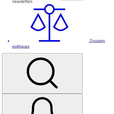
newsletters
Dossiers
politiques