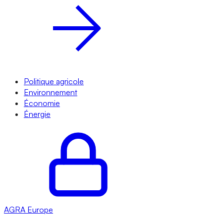
Politique agricole
Environnement
Économie
Énergie
AGRA
Europe