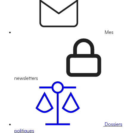
Mes
newsletters
Dossiers
politiques