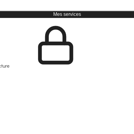
Mes services
cture