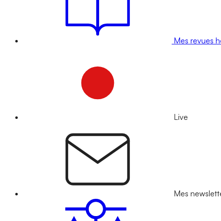
Mes revues 
Live
Mes newslett