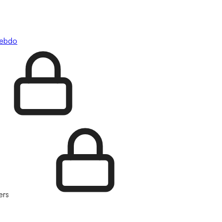
hebdo
ers