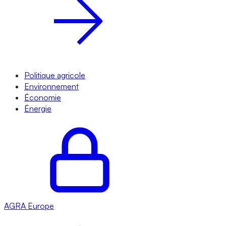
Politique agricole
Environnement
Économie
Énergie
AGRA
Europe