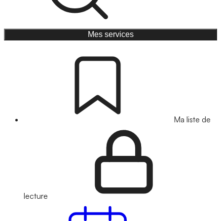
Mes services
Ma liste de
lecture