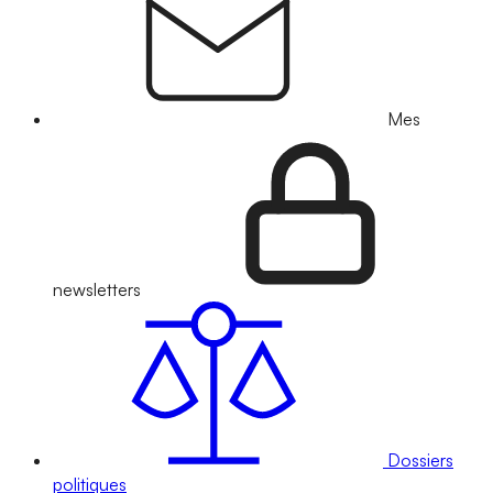
Mes
newsletters
Dossiers
politiques