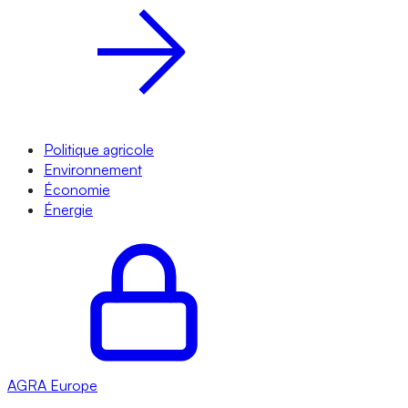
Politique agricole
Environnement
Économie
Énergie
AGRA
Europe