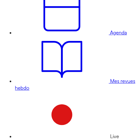
Agenda
Mes revues
hebdo
Live