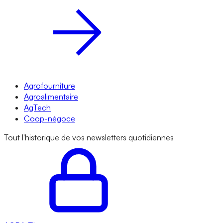
Agrofourniture
Agroalimentaire
AgTech
Coop-négoce
Tout l'historique de vos newsletters quotidiennes