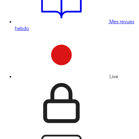
Mes revues
hebdo
Live