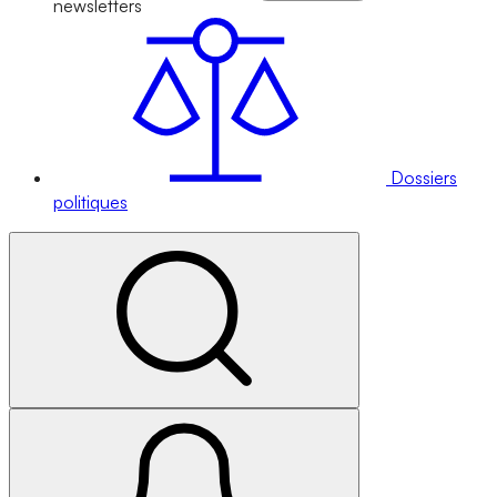
newsletters
Dossiers
politiques