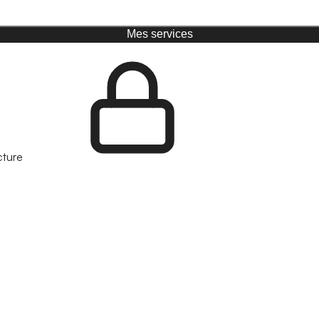
Mes services
cture