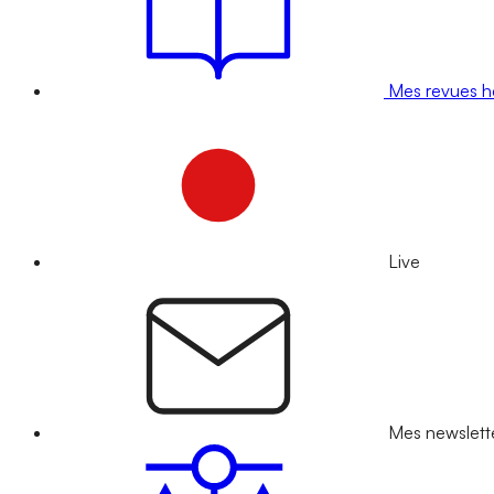
Mes revues 
Live
Mes newslett