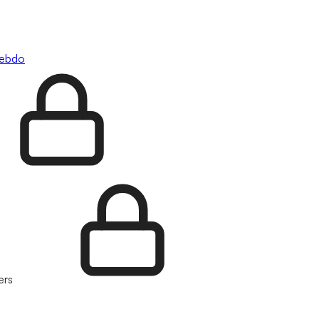
hebdo
ers