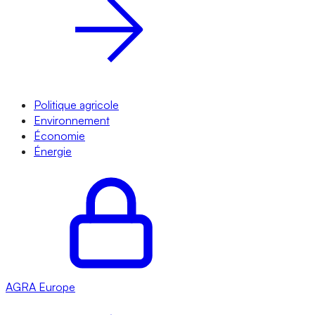
Politique agricole
Environnement
Économie
Énergie
AGRA
Europe