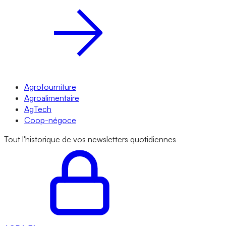
Agrofourniture
Agroalimentaire
AgTech
Coop-négoce
Tout l'historique de vos newsletters quotidiennes