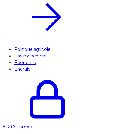
Politique agricole
Environnement
Économie
Énergie
AGRA
Europe