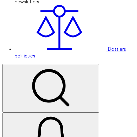
newsletters
Dossiers
politiques