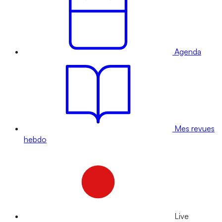
Agenda
Mes revues
hebdo
Live