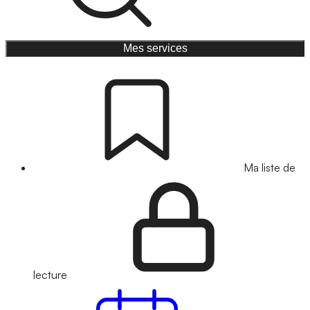
Mes services
Ma liste de
lecture