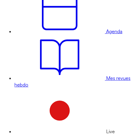
Agenda
Mes revues
hebdo
Live