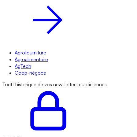
Agrofourniture
Agroalimentaire
AgTech
Coop-négoce
Tout l'historique de vos newsletters quotidiennes