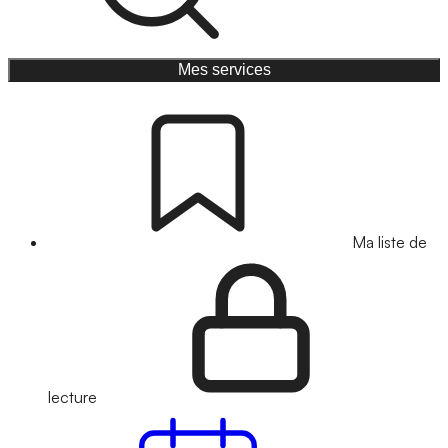
Mes services
Ma liste de
lecture