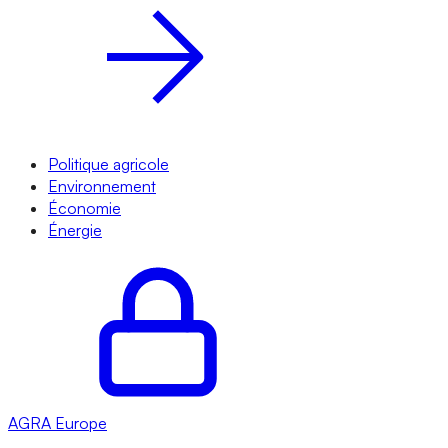
Politique agricole
Environnement
Économie
Énergie
AGRA
Europe