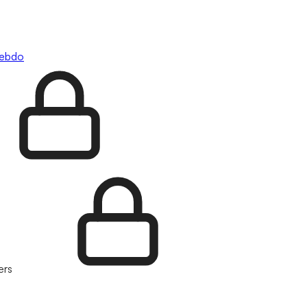
hebdo
ers