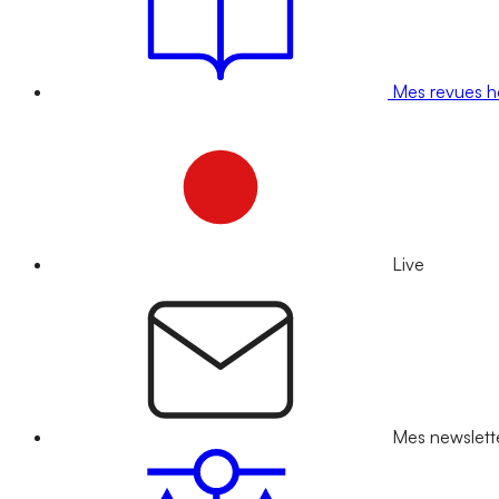
Mes revues 
Live
Mes newslett