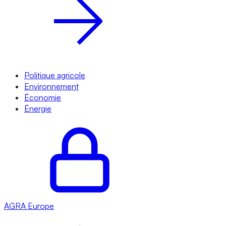
Politique agricole
Environnement
Économie
Énergie
AGRA
Europe