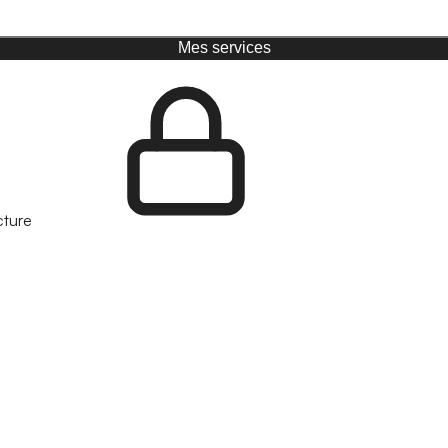
Mes services
cture