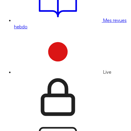
Mes revues
hebdo
Live