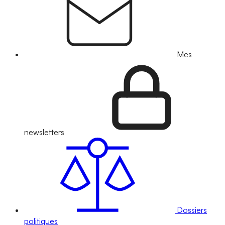
Mes
newsletters
Dossiers
politiques