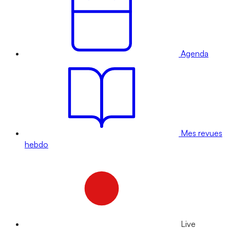
Agenda
Mes revues
hebdo
Live