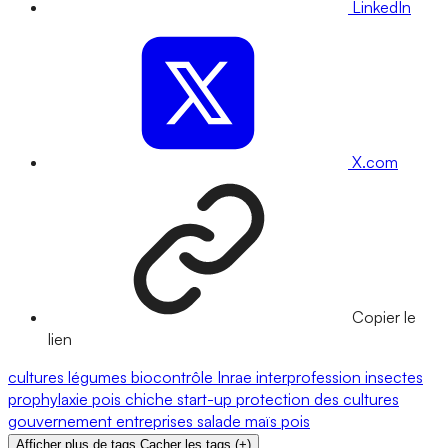
LinkedIn
X.com
Copier le
lien
cultures
légumes
biocontrôle
Inrae
interprofession
insectes
prophylaxie
pois chiche
start-up
protection des cultures
gouvernement
entreprises
salade
maïs
pois
Afficher plus de tags
Cacher les tags
(
+
)