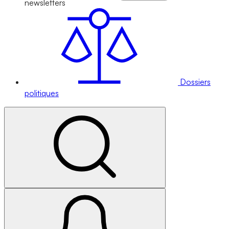
newsletters
Dossiers
politiques