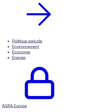
Politique agricole
Environnement
Économie
Énergie
AGRA
Europe