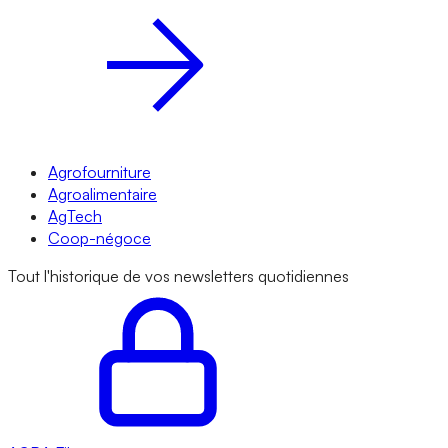
Agrofourniture
Agroalimentaire
AgTech
Coop-négoce
Tout l'historique de vos newsletters quotidiennes