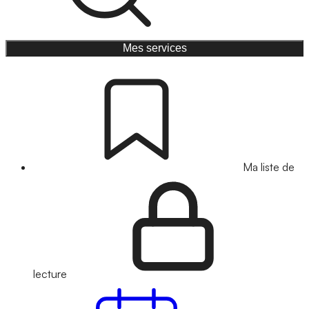
Mes services
Ma liste de
lecture