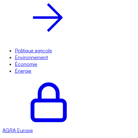
Politique agricole
Environnement
Économie
Énergie
AGRA
Europe