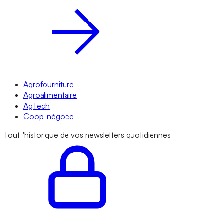
Agrofourniture
Agroalimentaire
AgTech
Coop-négoce
Tout l'historique de vos newsletters quotidiennes