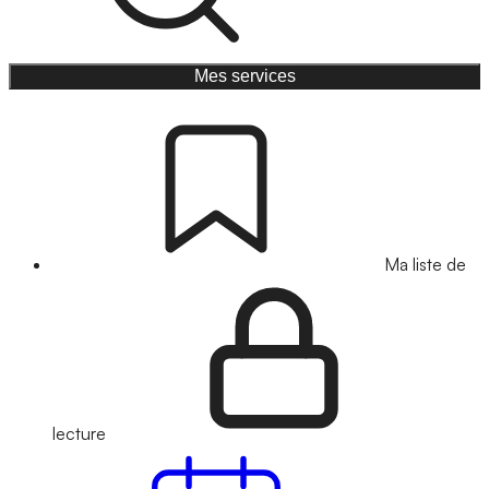
Mes services
Ma liste de
lecture