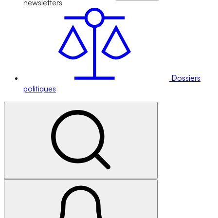
newsletters
Dossiers
politiques