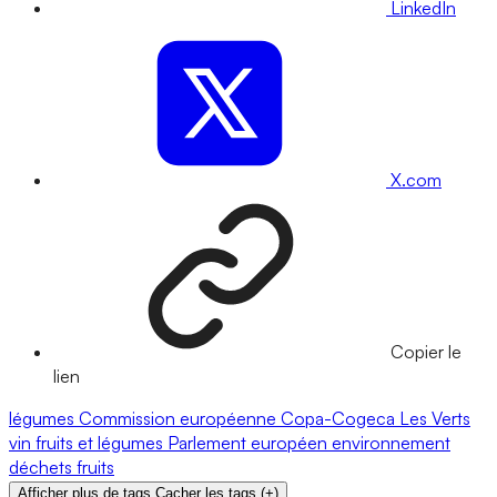
LinkedIn
X.com
Copier le
lien
légumes
Commission européenne
Copa-Cogeca
Les Verts
vin
fruits et légumes
Parlement européen
environnement
déchets
fruits
Afficher plus de tags
Cacher les tags
(
+
)