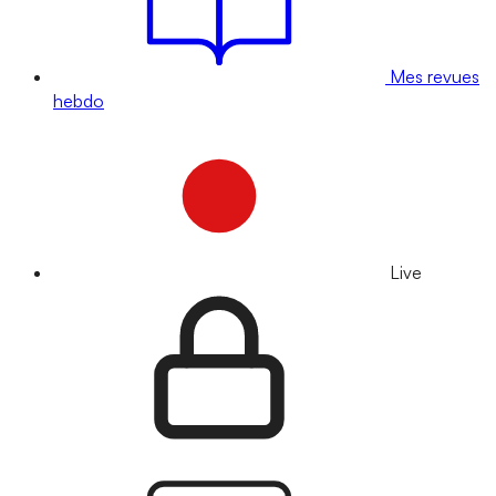
Mes revues
hebdo
Live