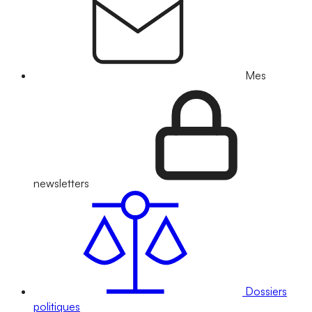
Mes
newsletters
Dossiers
politiques