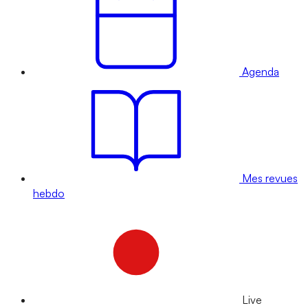
Agenda
Mes revues
hebdo
Live