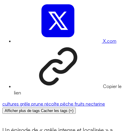
X.com
Copier le
lien
cultures
grêle
prune
récolte
pêche
fruits
nectarine
Afficher plus de tags
Cacher les tags
(
+
)
Un épisode de « grêle intense et localisée » a