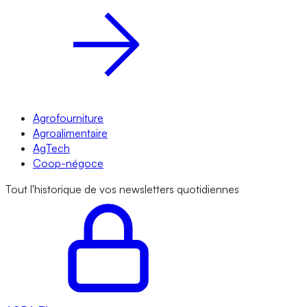
Agrofourniture
Agroalimentaire
AgTech
Coop-négoce
Tout l'historique de vos newsletters quotidiennes