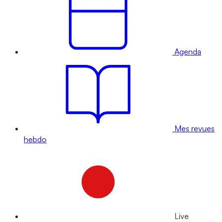
Agenda
Mes revues
hebdo
Live