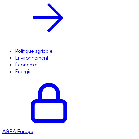
Politique agricole
Environnement
Économie
Énergie
AGRA
Europe