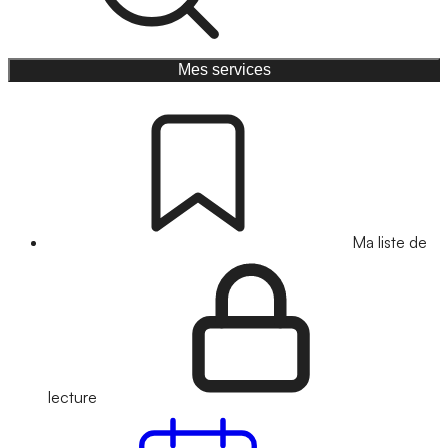
Mes services
Ma liste de
lecture