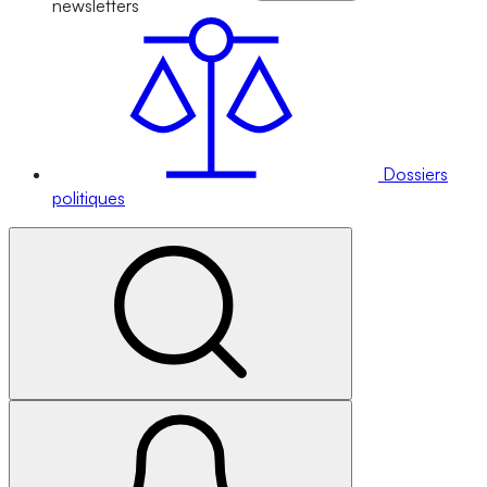
newsletters
Dossiers
politiques