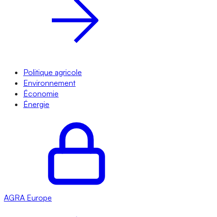
Politique agricole
Environnement
Économie
Énergie
AGRA
Europe