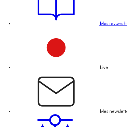
Mes revues 
Live
Mes newslett