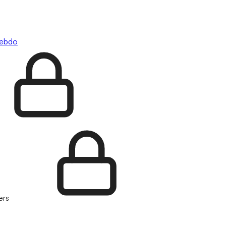
hebdo
ers