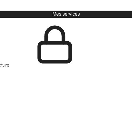
Mes services
cture