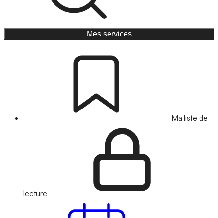
Mes services
Ma liste de
lecture