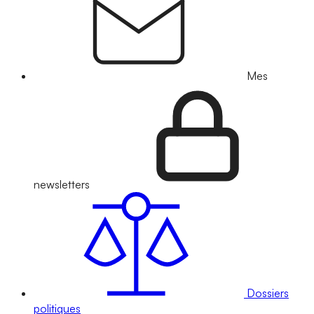
Mes
newsletters
Dossiers
politiques