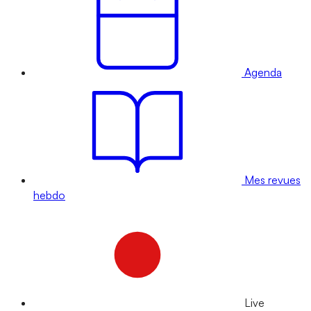
Agenda
Mes revues
hebdo
Live