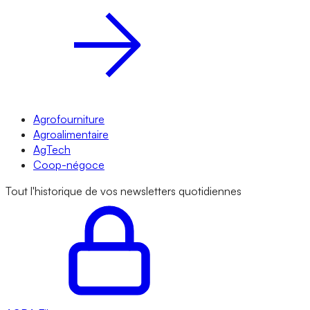
Agrofourniture
Agroalimentaire
AgTech
Coop-négoce
Tout l'historique de vos newsletters quotidiennes