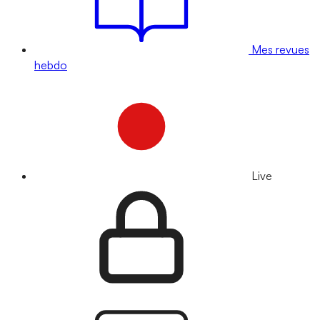
Mes revues
hebdo
Live