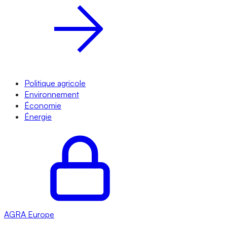
Politique agricole
Environnement
Économie
Énergie
AGRA
Europe