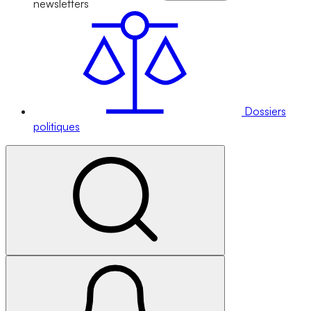
newsletters
Dossiers
politiques