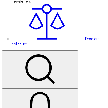
newsletters
Dossiers
politiques