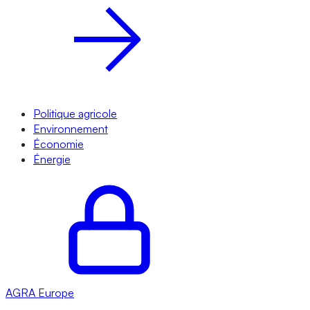
Politique agricole
Environnement
Économie
Énergie
AGRA
Europe