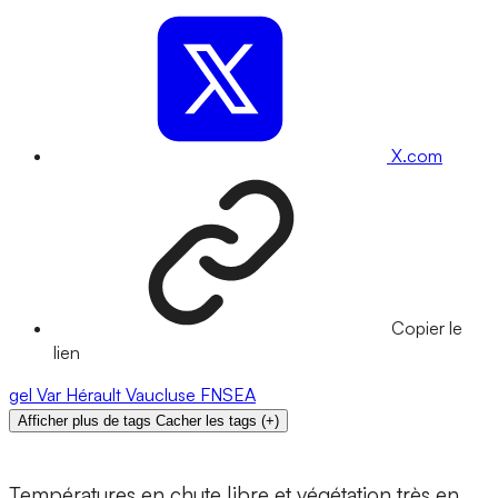
X.com
Copier le
lien
gel
Var
Hérault
Vaucluse
FNSEA
Afficher plus de tags
Cacher les tags
(
+
)
Températures en chute libre et végétation très en