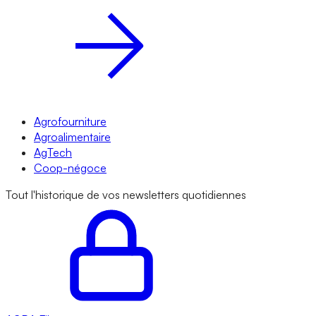
Agrofourniture
Agroalimentaire
AgTech
Coop-négoce
Tout l'historique de vos newsletters quotidiennes