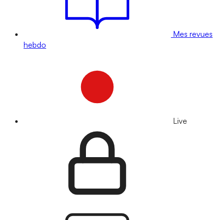
Mes revues
hebdo
Live