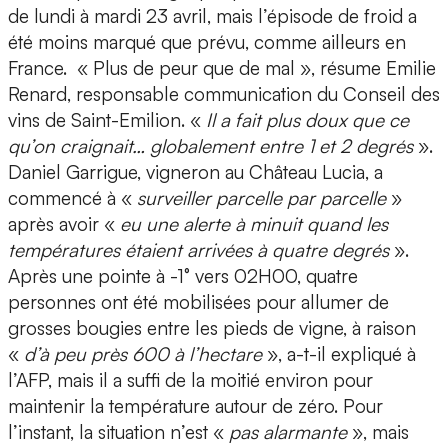
de lundi à mardi 23 avril, mais l’épisode de froid a
été moins marqué que prévu, comme ailleurs en
France. « Plus de peur que de mal », résume Emilie
Renard, responsable communication du Conseil des
vins de Saint-Emilion. «
Il a fait plus doux que ce
qu’on craignait… globalement entre 1 et 2 degrés
».
Daniel Garrigue, vigneron au Château Lucia, a
commencé à «
surveiller parcelle par parcelle
»
après avoir «
eu une alerte à minuit quand les
températures étaient arrivées à quatre degrés
».
Après une pointe à -1° vers 02H00, quatre
personnes ont été mobilisées pour allumer de
grosses bougies entre les pieds de vigne, à raison
«
d’à peu près 600 à l’hectare
», a-t-il expliqué à
l’AFP, mais il a suffi de la moitié environ pour
maintenir la température autour de zéro. Pour
l’instant, la situation n’est «
pas alarmante
», mais