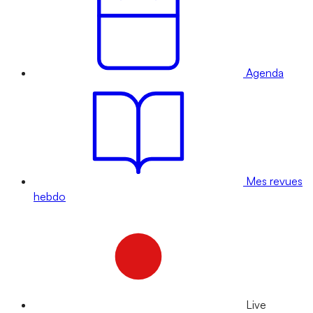
Agenda
Mes revues
hebdo
Live