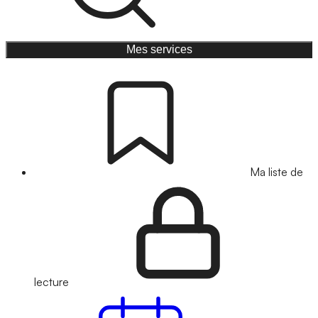
Mes services
Ma liste de
lecture