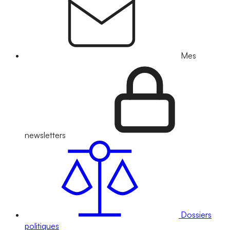
Mes
newsletters
Dossiers
politiques