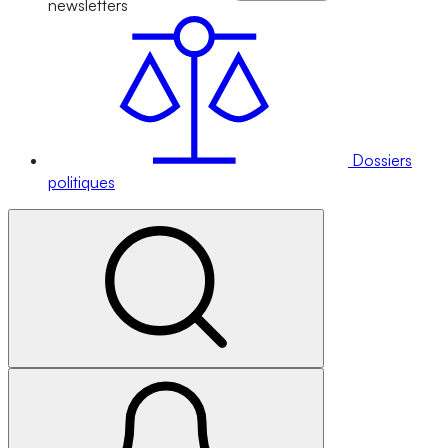
newsletters
Dossiers
politiques