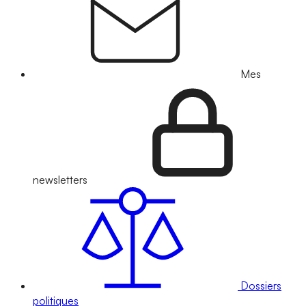
Mes
newsletters
Dossiers
politiques