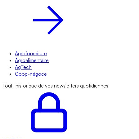
Agrofourniture
Agroalimentaire
AgTech
Coop-négoce
Tout l'historique de vos newsletters quotidiennes