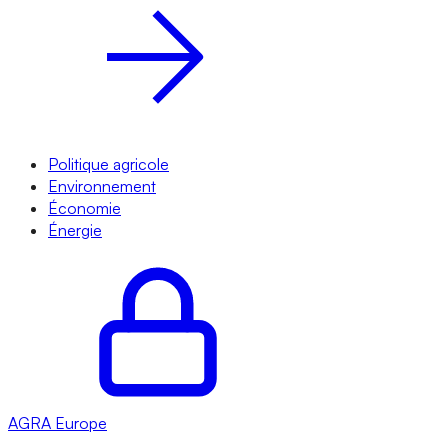
Politique agricole
Environnement
Économie
Énergie
AGRA
Europe