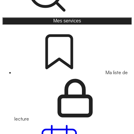
Mes services
Ma liste de
lecture