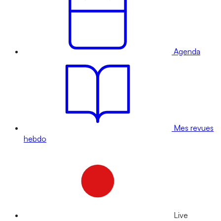
Agenda
Mes revues
hebdo
Live