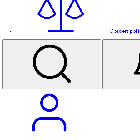
Dossiers poli