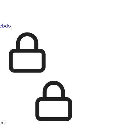
hebdo
ers