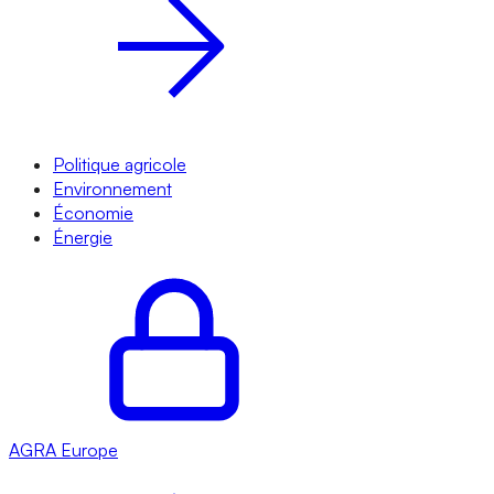
Politique agricole
Environnement
Économie
Énergie
AGRA
Europe