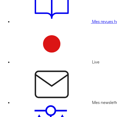
Mes revues 
Live
Mes newslett