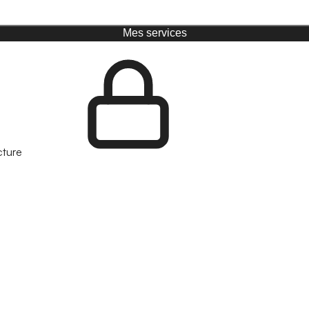
Mes services
cture