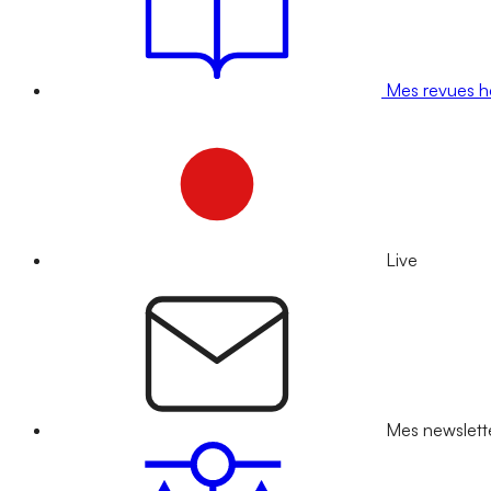
Mes revues 
Live
Mes newslett