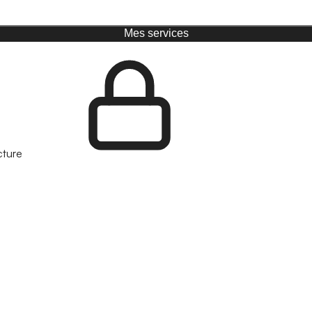
Mes services
cture