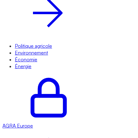
Politique agricole
Environnement
Économie
Énergie
AGRA
Europe