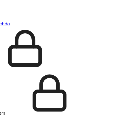
hebdo
ers