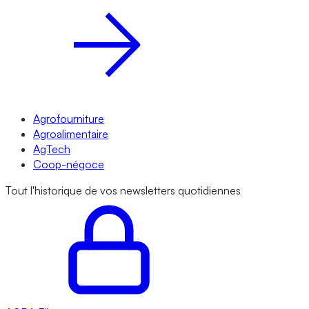
Agrofourniture
Agroalimentaire
AgTech
Coop-négoce
Tout l'historique de vos newsletters quotidiennes