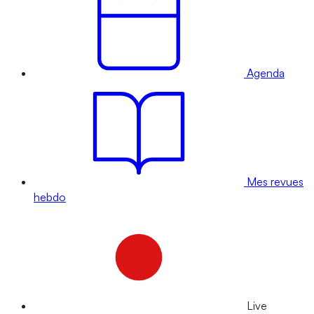
Agenda
Mes revues
hebdo
Live