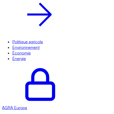
Politique agricole
Environnement
Économie
Énergie
AGRA
Europe