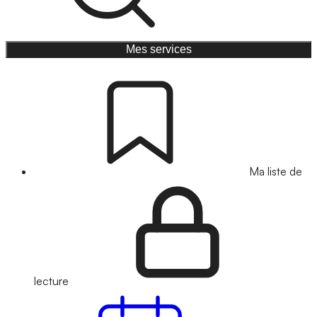
Mes services
Ma liste de
lecture