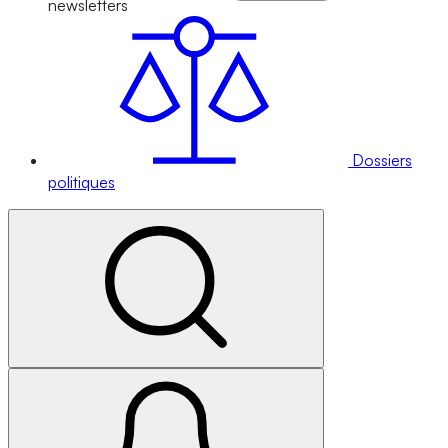
newsletters
Dossiers
politiques