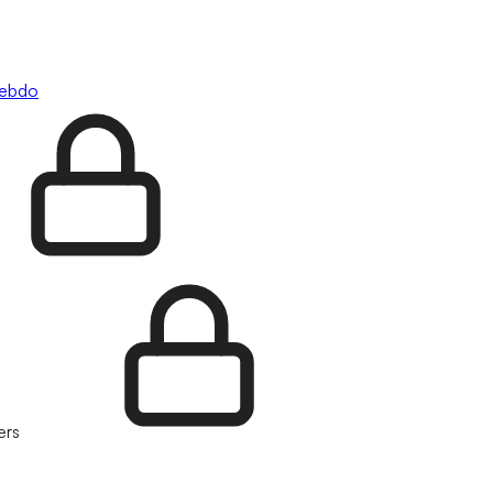
hebdo
ers