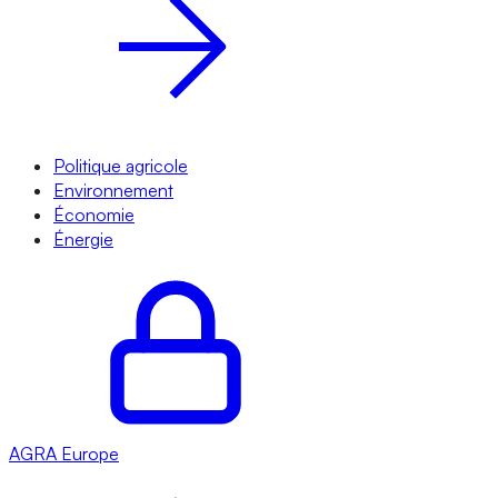
Politique agricole
Environnement
Économie
Énergie
AGRA
Europe