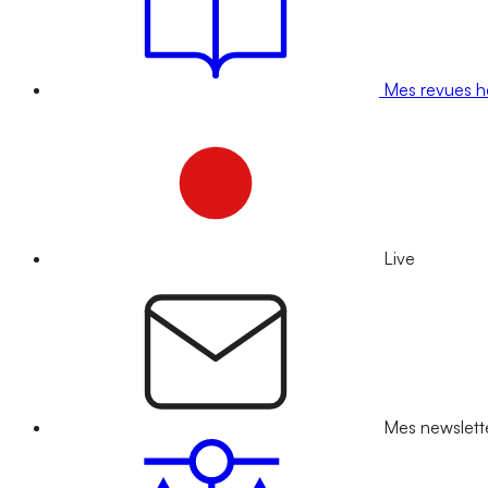
Mes revues 
Live
Mes newslett