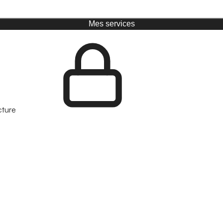
Mes services
cture