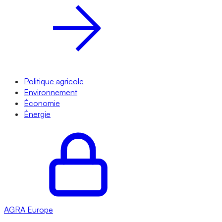
Politique agricole
Environnement
Économie
Énergie
AGRA
Europe