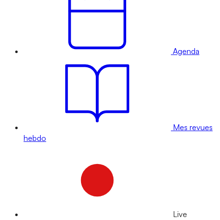
Agenda
Mes revues
hebdo
Live