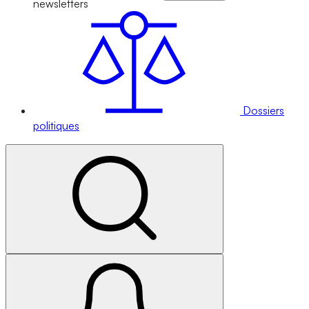
newsletters
Dossiers
politiques