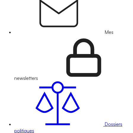
Mes
newsletters
Dossiers
politiques