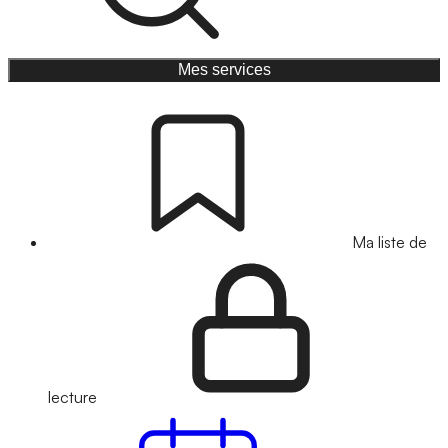
Mes services
Ma liste de
lecture