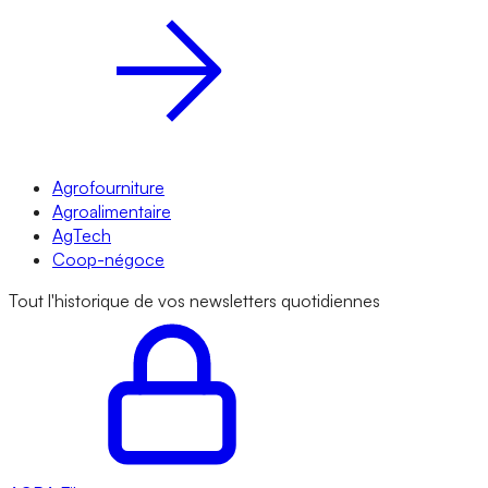
Agrofourniture
Agroalimentaire
AgTech
Coop-négoce
Tout l'historique de vos newsletters quotidiennes