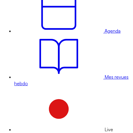
Agenda
Mes revues
hebdo
Live