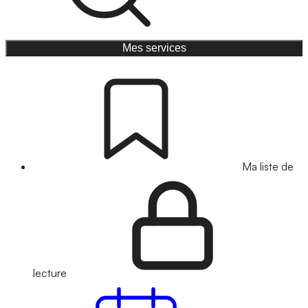
Mes services
Ma liste de
lecture