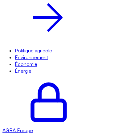
Politique agricole
Environnement
Économie
Énergie
AGRA
Europe