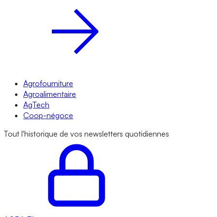
Agrofourniture
Agroalimentaire
AgTech
Coop-négoce
Tout l'historique de vos newsletters quotidiennes