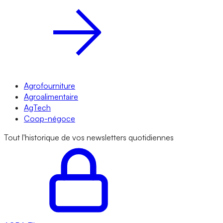
Agrofourniture
Agroalimentaire
AgTech
Coop-négoce
Tout l'historique de vos newsletters quotidiennes