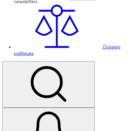
newsletters
Dossiers
politiques