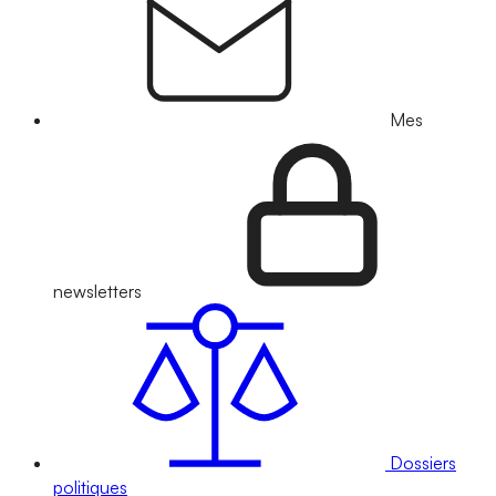
Mes
newsletters
Dossiers
politiques