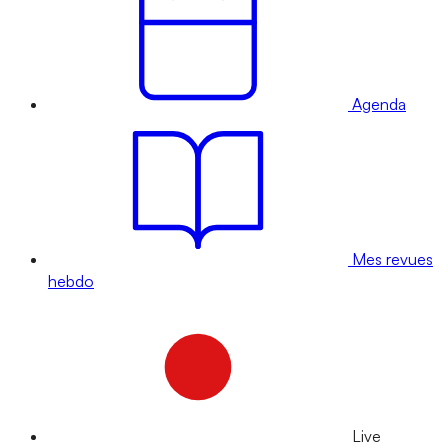
Agenda
Mes revues
hebdo
Live