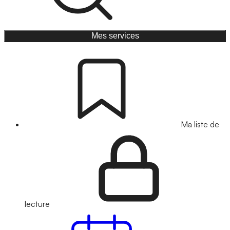
Mes services
Ma liste de
lecture