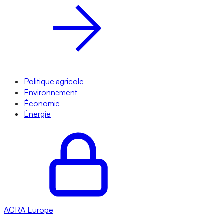
Politique agricole
Environnement
Économie
Énergie
AGRA
Europe