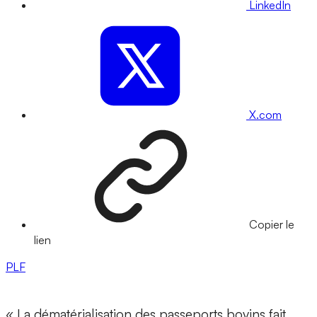
LinkedIn
X.com
Copier le
lien
PLF
« La dématérialisation des passeports bovins fait