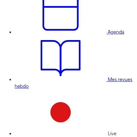
Agenda
Mes revues
hebdo
Live