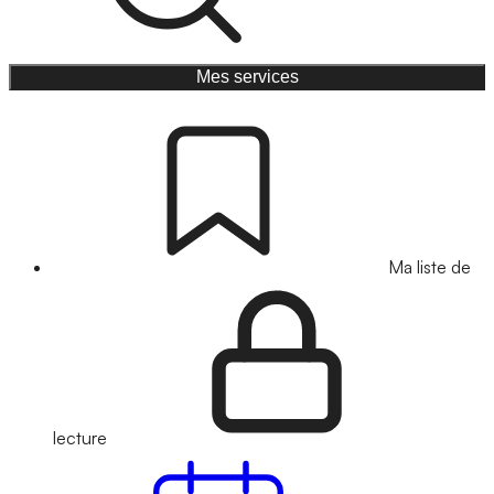
Mes services
Ma liste de
lecture