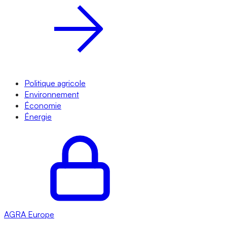
Politique agricole
Environnement
Économie
Énergie
AGRA
Europe