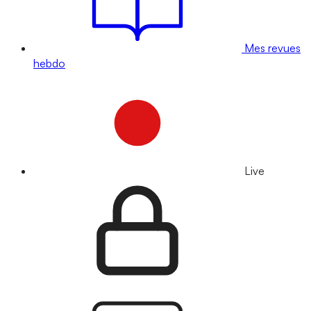
Mes revues
hebdo
Live