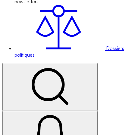
newsletters
Dossiers
politiques