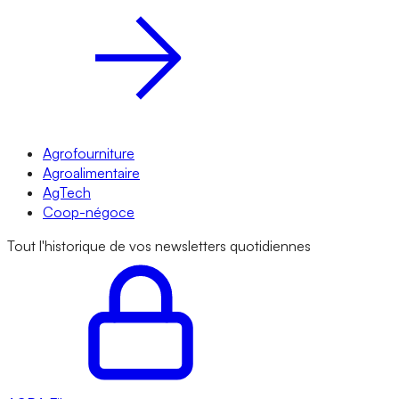
Agrofourniture
Agroalimentaire
AgTech
Coop-négoce
Tout l'historique de vos newsletters quotidiennes