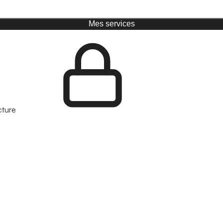
Mes services
cture