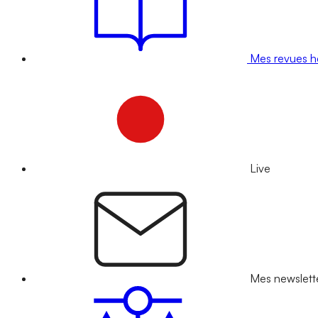
Mes revues 
Live
Mes newslett