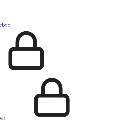
hebdo
ers