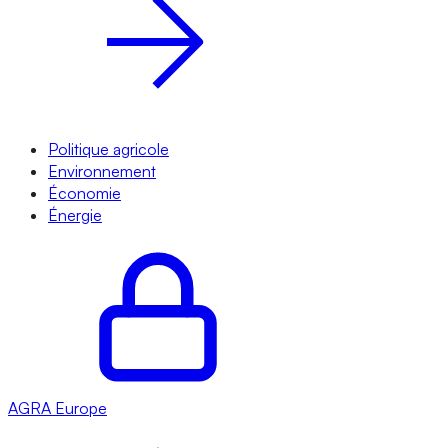
Politique agricole
Environnement
Économie
Énergie
AGRA
Europe