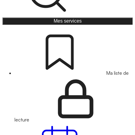
Mes services
Ma liste de
lecture