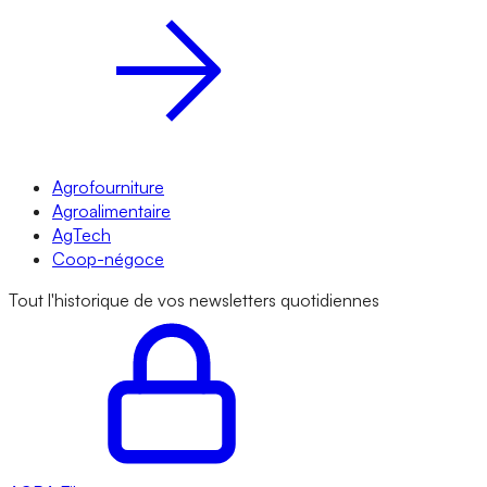
Agrofourniture
Agroalimentaire
AgTech
Coop-négoce
Tout l'historique de vos newsletters quotidiennes