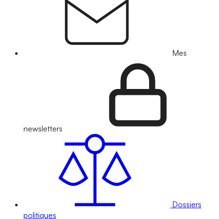
Mes
newsletters
Dossiers
politiques