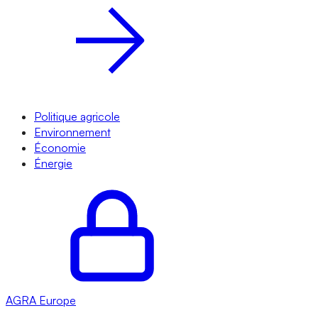
Politique agricole
Environnement
Économie
Énergie
AGRA
Europe