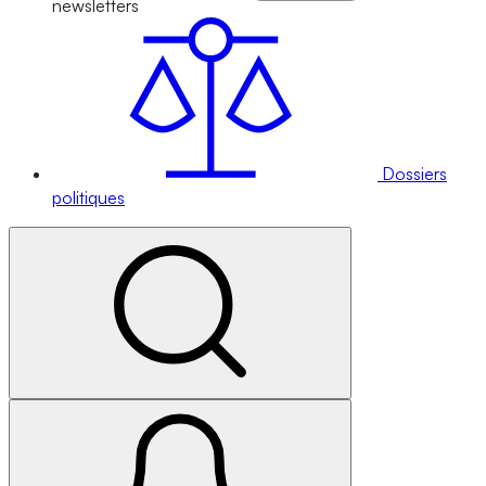
newsletters
Dossiers
politiques