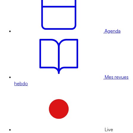
Agenda
Mes revues
hebdo
Live