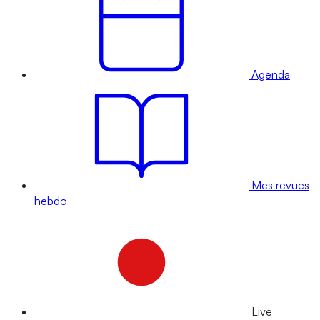
Agenda
Mes revues
hebdo
Live