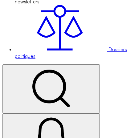
newsletters
Dossiers
politiques