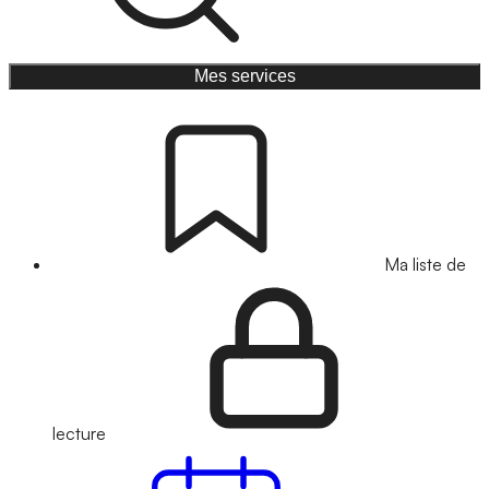
Mes services
Ma liste de
lecture