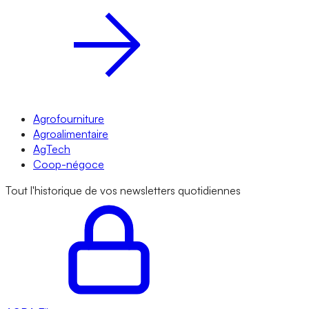
Agrofourniture
Agroalimentaire
AgTech
Coop-négoce
Tout l'historique de vos newsletters quotidiennes