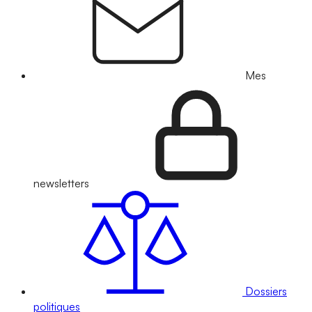
Mes
newsletters
Dossiers
politiques