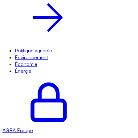
Politique agricole
Environnement
Économie
Énergie
AGRA
Europe