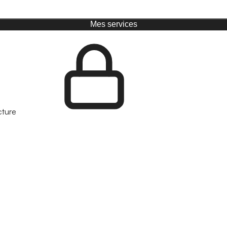
Mes services
cture