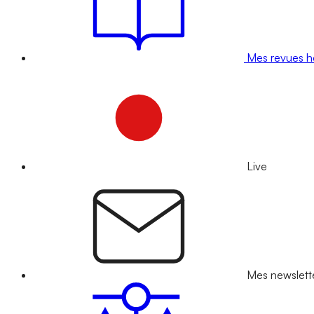
Mes revues 
Live
Mes newslett