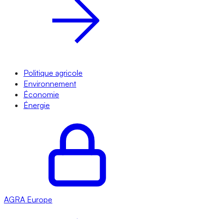
Politique agricole
Environnement
Économie
Énergie
AGRA
Europe