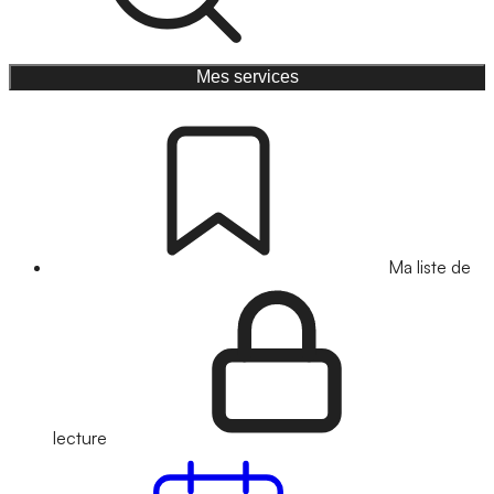
Mes services
Ma liste de
lecture