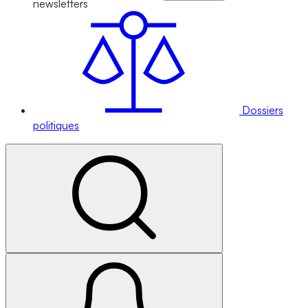
newsletters
Dossiers
politiques