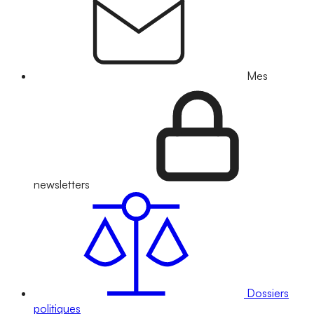
Mes
newsletters
Dossiers
politiques