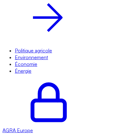
Politique agricole
Environnement
Économie
Énergie
AGRA
Europe