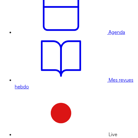
Agenda
Mes revues
hebdo
Live