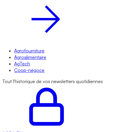
Agrofourniture
Agroalimentaire
AgTech
Coop-négoce
Tout l'historique de vos newsletters quotidiennes