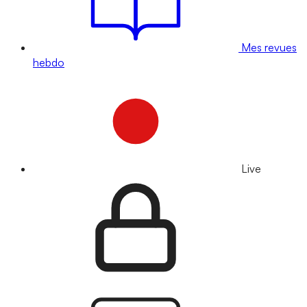
Mes revues
hebdo
Live