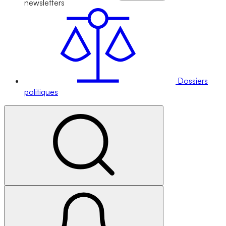
newsletters
Dossiers
politiques