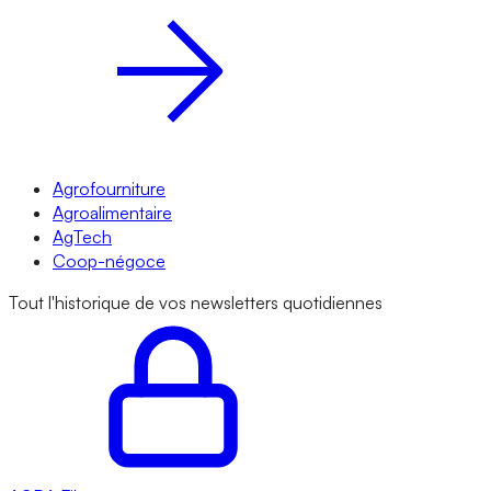
Agrofourniture
Agroalimentaire
AgTech
Coop-négoce
Tout l'historique de vos newsletters quotidiennes