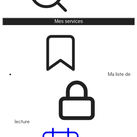
Mes services
Ma liste de
lecture