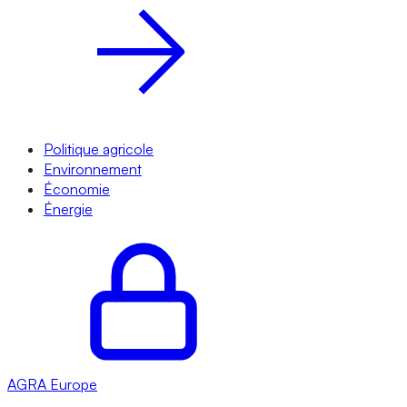
Politique agricole
Environnement
Économie
Énergie
AGRA
Europe