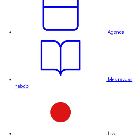
Agenda
Mes revues
hebdo
Live