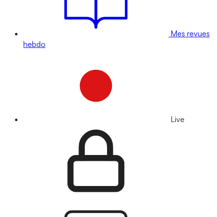
Mes revues
hebdo
Live