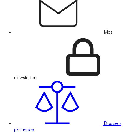
Mes
newsletters
Dossiers
politiques