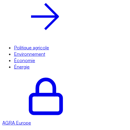
Politique agricole
Environnement
Économie
Énergie
AGRA
Europe