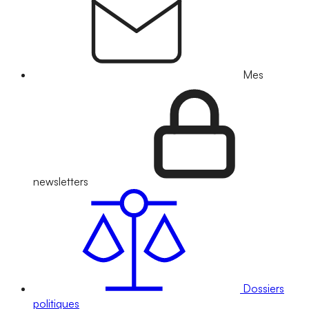
Mes
newsletters
Dossiers
politiques