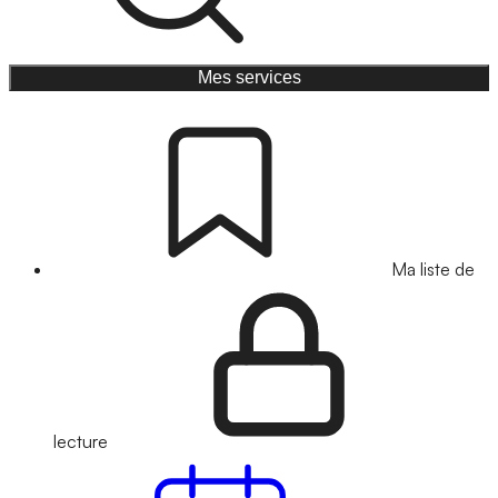
Mes services
Ma liste de
lecture