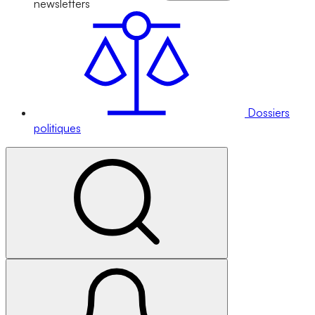
newsletters
Dossiers
politiques