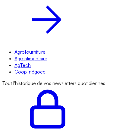
Agrofourniture
Agroalimentaire
AgTech
Coop-négoce
Tout l'historique de vos newsletters quotidiennes