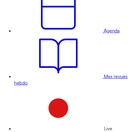
Agenda
Mes revues
hebdo
Live