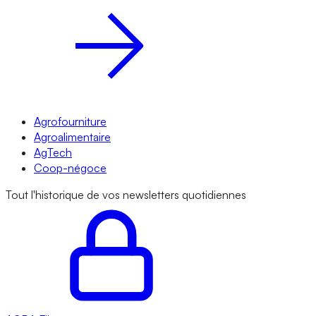
Agrofourniture
Agroalimentaire
AgTech
Coop-négoce
Tout l'historique de vos newsletters quotidiennes