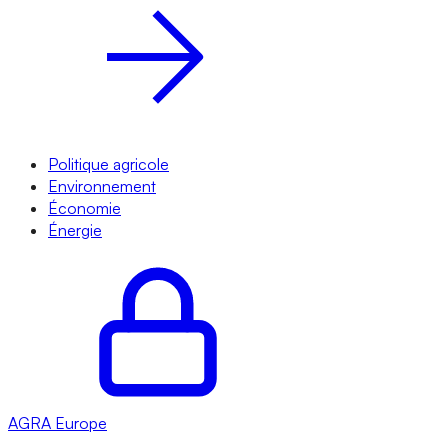
Politique agricole
Environnement
Économie
Énergie
AGRA
Europe