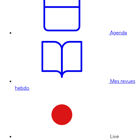
Agenda
Mes revues
hebdo
Live