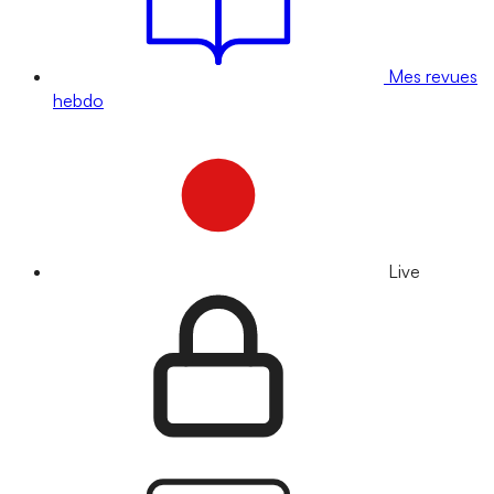
Mes revues
hebdo
Live