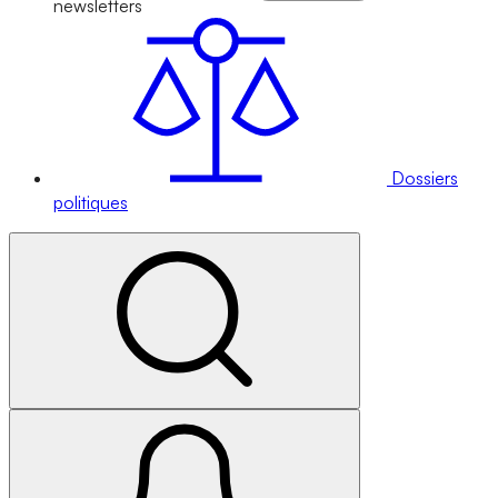
newsletters
Dossiers
politiques