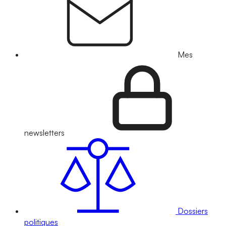
Mes
newsletters
Dossiers
politiques