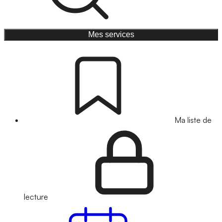
Mes services
Ma liste de
lecture