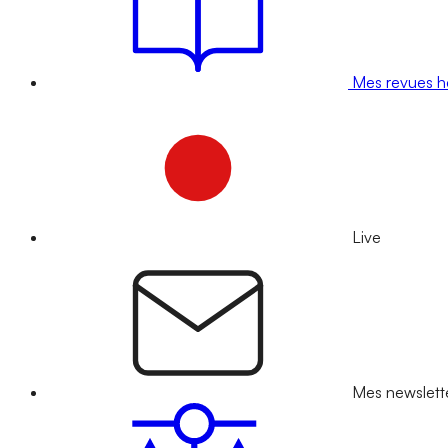
Mes revues 
Live
Mes newslett