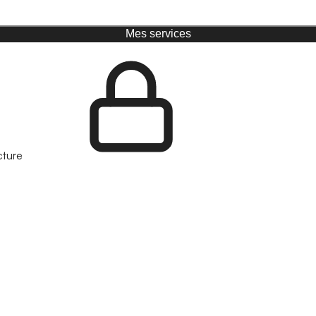
Mes services
cture