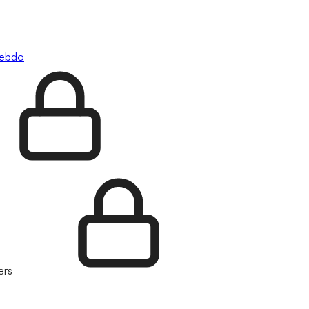
hebdo
ers