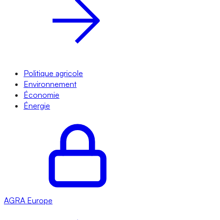
Politique agricole
Environnement
Économie
Énergie
AGRA
Europe