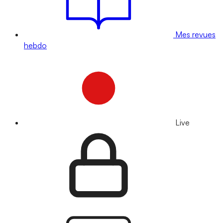
Mes revues
hebdo
Live