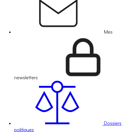
Mes
newsletters
Dossiers
politiques