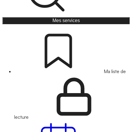
Mes services
Ma liste de
lecture