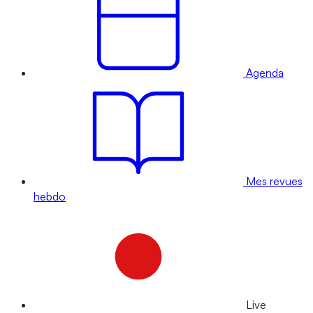
Agenda
Mes revues
hebdo
Live