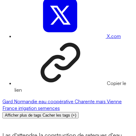
X.com
Copier le
lien
Gard
Normandie
eau
coopérative
Charente
maïs
Vienne
France
irrigation
semences
Afficher plus de tags
Cacher les tags
(
+
)
Las d’attendre la construction de retenues d’eau