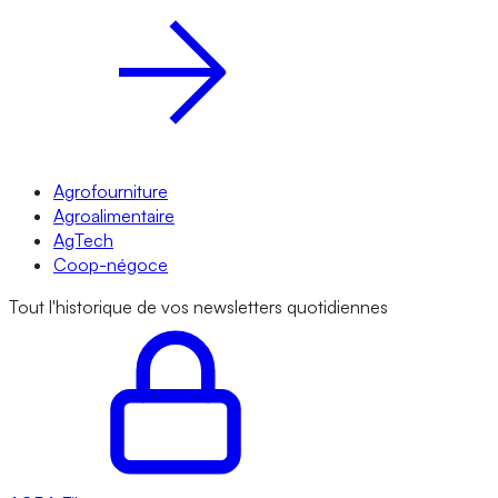
Agrofourniture
Agroalimentaire
AgTech
Coop-négoce
Tout l'historique de vos newsletters quotidiennes