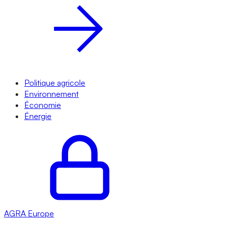
Politique agricole
Environnement
Économie
Énergie
AGRA
Europe