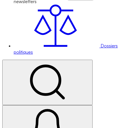
newsletters
Dossiers
politiques