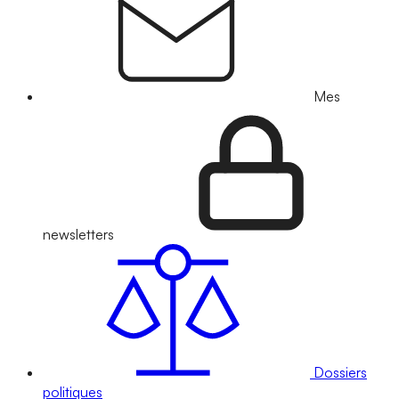
Mes
newsletters
Dossiers
politiques