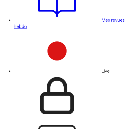
Mes revues
hebdo
Live