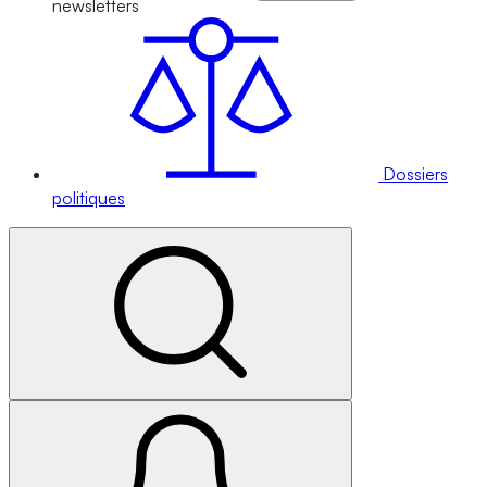
newsletters
Dossiers
politiques