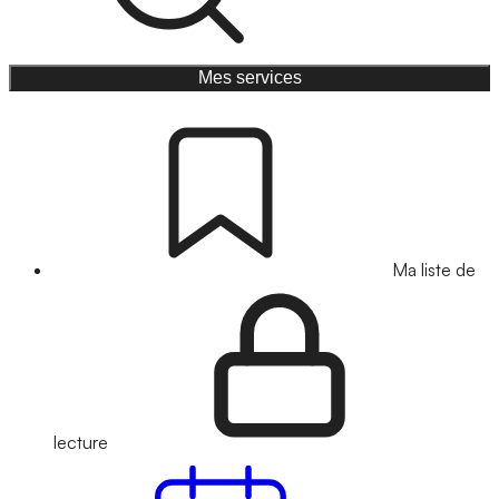
Mes services
Ma liste de
lecture