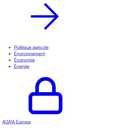
Politique agricole
Environnement
Économie
Énergie
AGRA
Europe