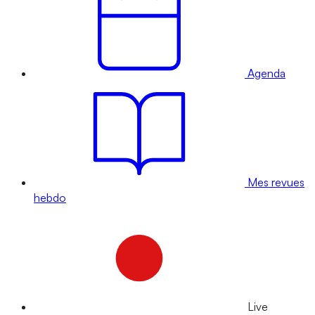
Agenda
Mes revues
hebdo
Live