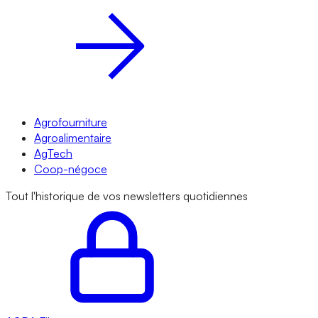
Agrofourniture
Agroalimentaire
AgTech
Coop-négoce
Tout l'historique de vos newsletters quotidiennes