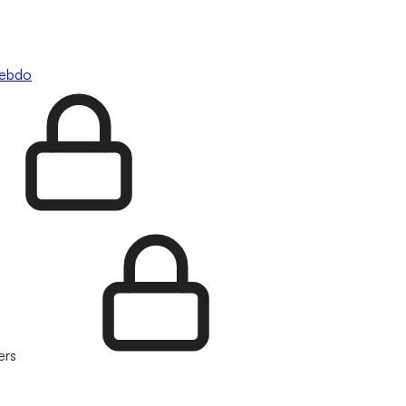
hebdo
ers