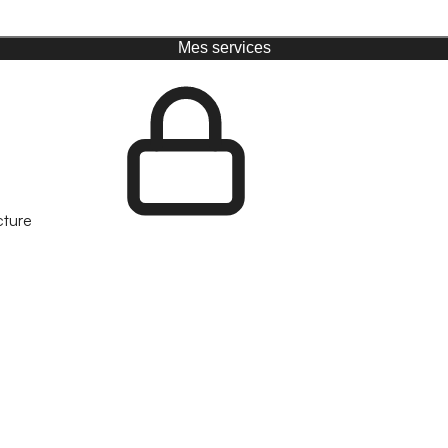
Mes services
cture