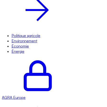
Politique agricole
Environnement
Économie
Énergie
AGRA
Europe