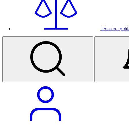
Dossiers poli