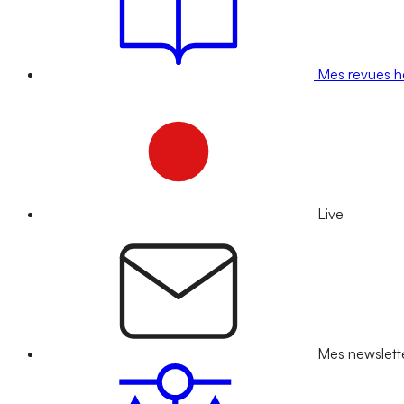
Mes revues 
Live
Mes newslett