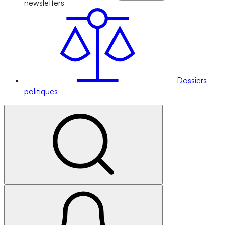
newsletters
Dossiers
politiques