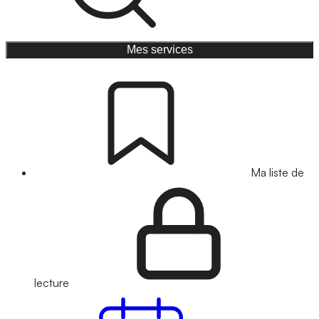
Mes services
Ma liste de
lecture