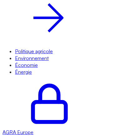
Politique agricole
Environnement
Économie
Énergie
AGRA
Europe