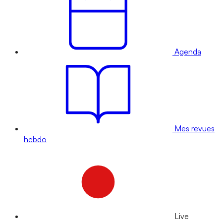
Agenda
Mes revues
hebdo
Live