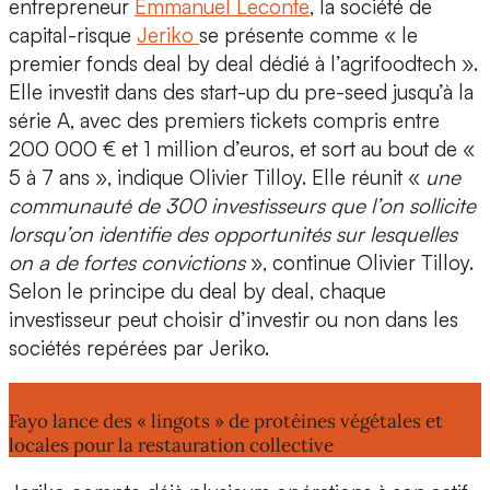
entrepreneur
Emmanuel Leconte
, la société de
capital-risque
Jeriko
se présente comme « le
premier fonds deal by deal dédié à l’agrifoodtech ».
Elle investit dans des start-up du
pre-seed jusqu’à la
série A
, avec des premiers tickets compris
entre
200 000 € et 1 million d’euros,
et sort au bout de
«
5 à 7 ans
», indique Olivier Tilloy. Elle réunit «
une
communauté de 300 investisseurs que l’on sollicite
lorsqu’on identifie des opportunités sur lesquelles
on a de fortes convictions
», continue Olivier Tilloy.
Selon le principe du
deal by deal
, chaque
investisseur peut choisir d’investir ou non dans les
sociétés repérées par Jeriko.
Lire aussi :
Fayo lance des « lingots » de protéines végétales et
locales pour la restauration collective