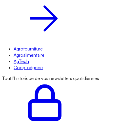
Agrofourniture
Agroalimentaire
AgTech
Coop-négoce
Tout l'historique de vos newsletters quotidiennes