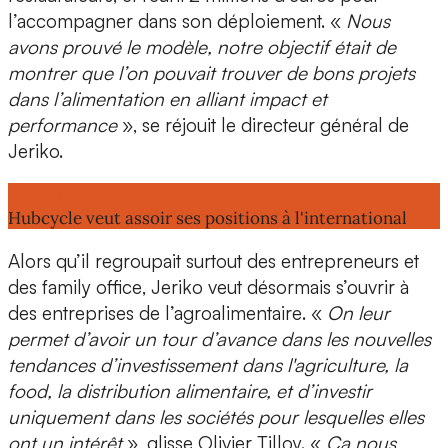
l’accompagner dans son déploiement. «
Nous
avons
prouvé le modèle
, notre objectif était de
montrer que l’on pouvait trouver de bons projets
dans l’alimentation en
alliant impact et
performance
», se réjouit le directeur général de
Jeriko.
Lire aussi :
Hubcycle veut assoir ses positions à l'international
Alors qu’il regroupait surtout des
entrepreneurs
et
des
family office
, Jeriko veut désormais s’ouvrir à
des
entreprises de l’agroalimentaire
. «
On leur
permet d’avoir un tour d’avance dans les
nouvelles
tendances
d’investissement dans l'agriculture, la
food, la distribution alimentaire, et d’investir
uniquement dans les sociétés pour lesquelles elles
ont un intérêt
», glisse Olivier Tilloy. «
Ça nous