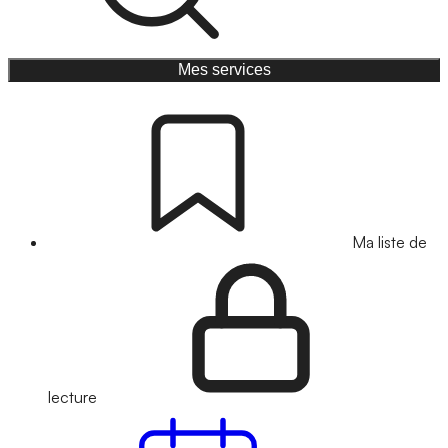
Mes services
Ma liste de
lecture