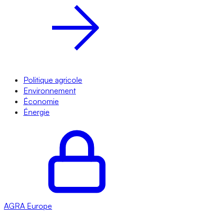
Politique agricole
Environnement
Économie
Énergie
AGRA
Europe