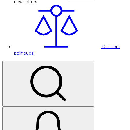
newsletters
Dossiers
politiques