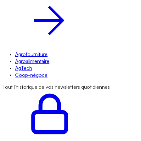
Agrofourniture
Agroalimentaire
AgTech
Coop-négoce
Tout l'historique de vos newsletters quotidiennes