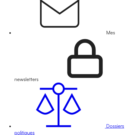
Mes
newsletters
Dossiers
politiques