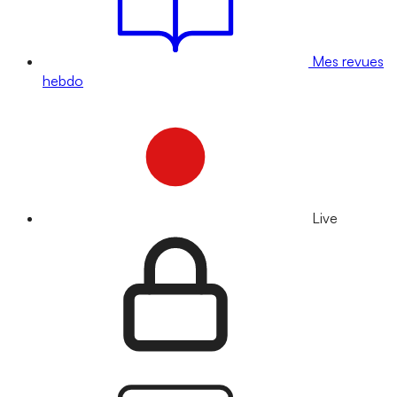
Mes revues
hebdo
Live