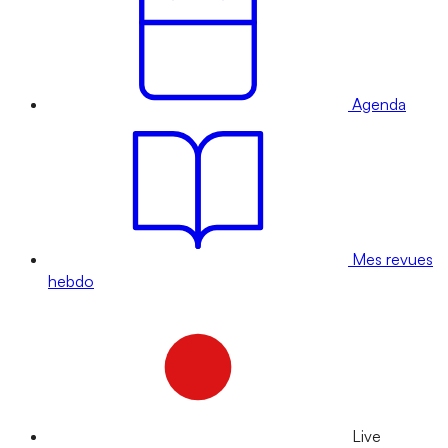
Agenda
Mes revues
hebdo
Live