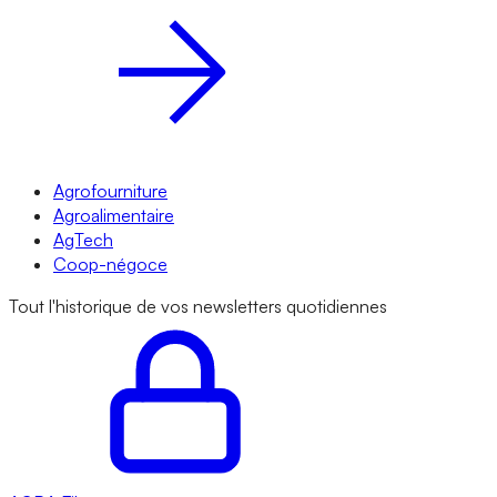
Agrofourniture
Agroalimentaire
AgTech
Coop-négoce
Tout l'historique de vos newsletters quotidiennes