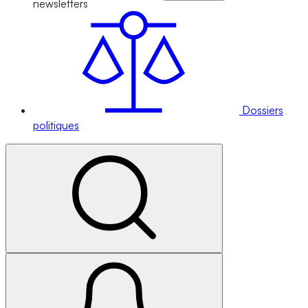
newsletters
Dossiers
politiques