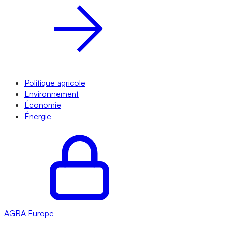
Politique agricole
Environnement
Économie
Énergie
AGRA
Europe