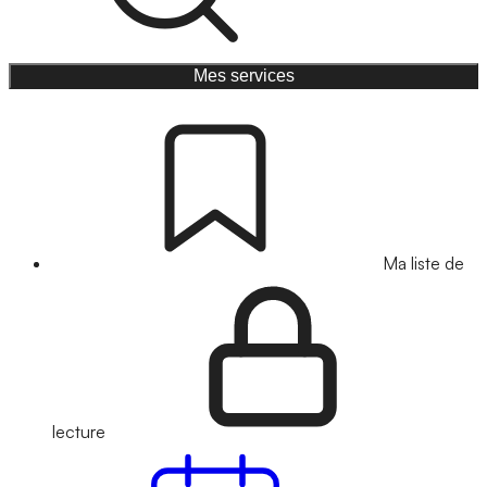
Mes services
Ma liste de
lecture