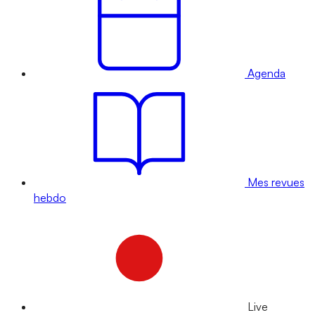
Agenda
Mes revues
hebdo
Live