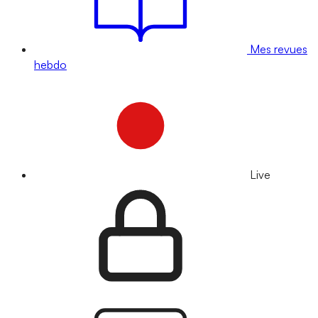
Mes revues
hebdo
Live