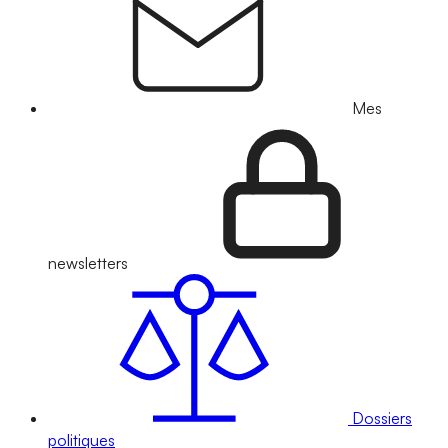
Mes
newsletters
Dossiers
politiques