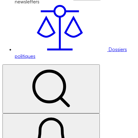
newsletters
Dossiers
politiques