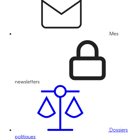
Mes
newsletters
Dossiers
politiques