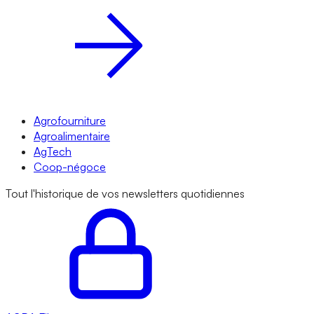
Agrofourniture
Agroalimentaire
AgTech
Coop-négoce
Tout l'historique de vos newsletters quotidiennes