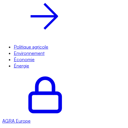
Politique agricole
Environnement
Économie
Énergie
AGRA
Europe