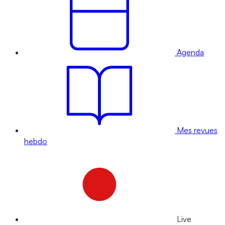
Agenda
Mes revues
hebdo
Live