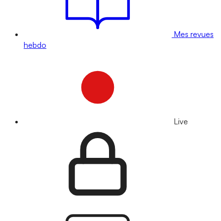
Mes revues
hebdo
Live