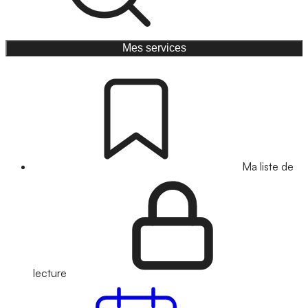
Mes services
Ma liste de
lecture