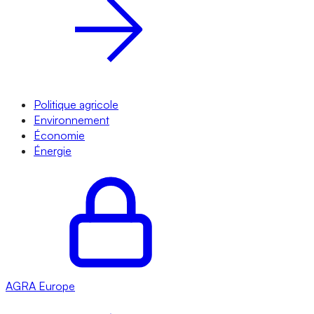
Politique agricole
Environnement
Économie
Énergie
AGRA
Europe