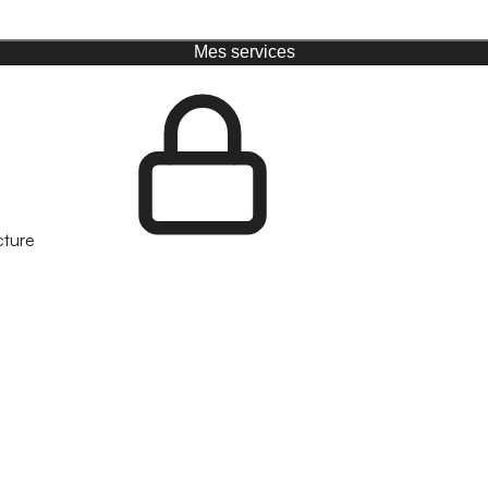
Mes services
cture