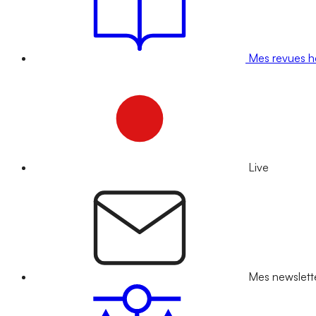
Mes revues 
Live
Mes newslett