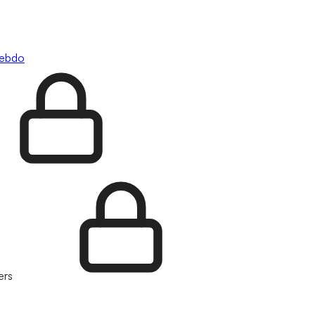
hebdo
ers