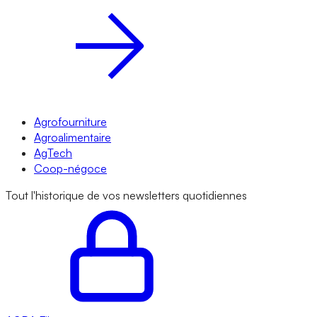
Agrofourniture
Agroalimentaire
AgTech
Coop-négoce
Tout l'historique de vos newsletters quotidiennes