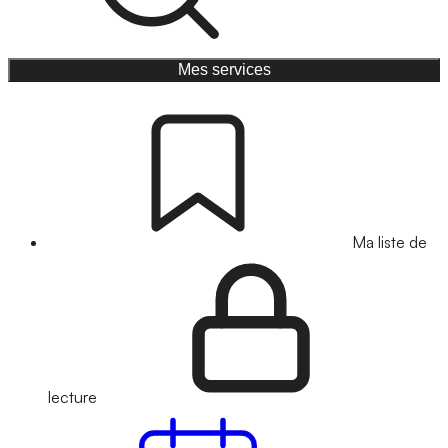
Mes services
Ma liste de
lecture