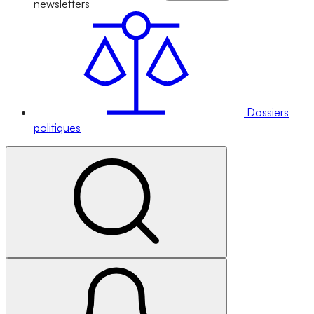
newsletters
Dossiers
politiques