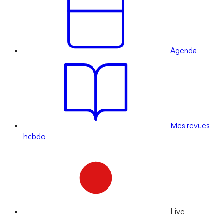
Agenda
Mes revues
hebdo
Live