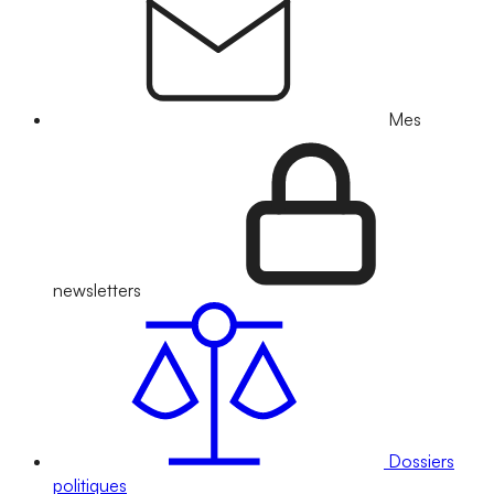
Mes
newsletters
Dossiers
politiques