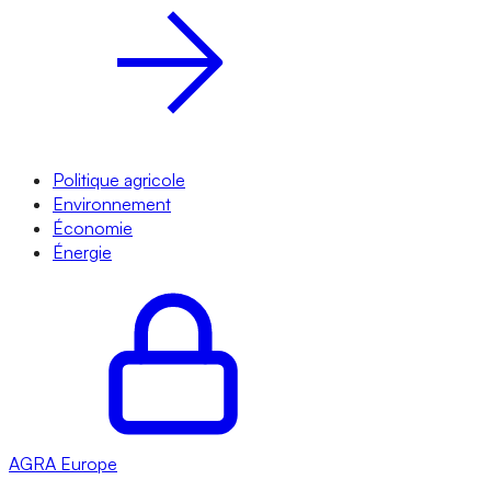
Politique agricole
Environnement
Économie
Énergie
AGRA
Europe