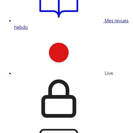
Mes revues
hebdo
Live