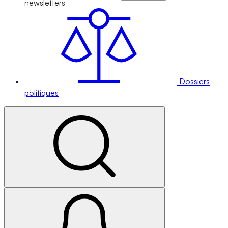
newsletters
Dossiers
politiques