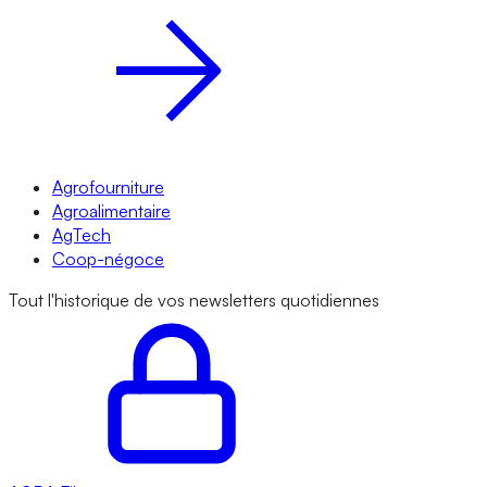
Agrofourniture
Agroalimentaire
AgTech
Coop-négoce
Tout l'historique de vos newsletters quotidiennes