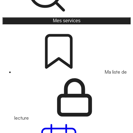
Mes services
Ma liste de
lecture