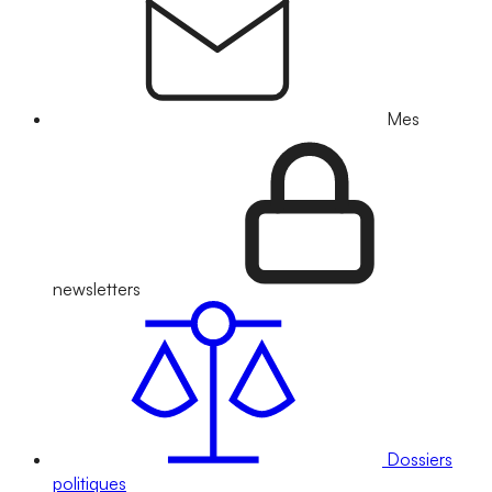
Mes
newsletters
Dossiers
politiques