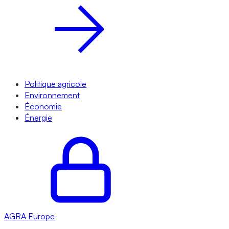
Politique agricole
Environnement
Économie
Énergie
AGRA
Europe