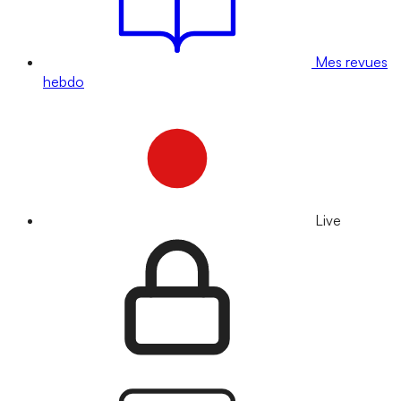
Mes revues
hebdo
Live