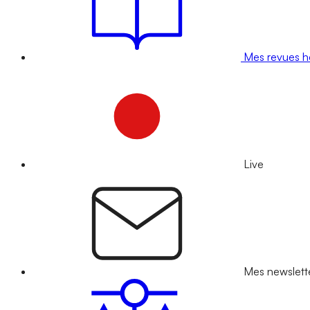
Mes revues 
Live
Mes newslett