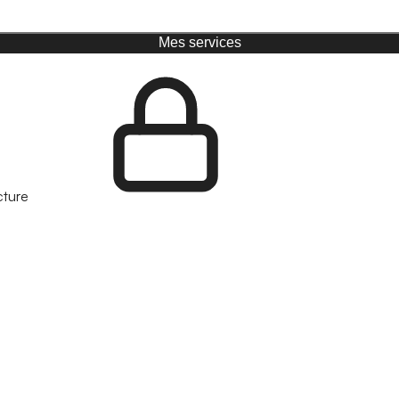
Mes services
cture