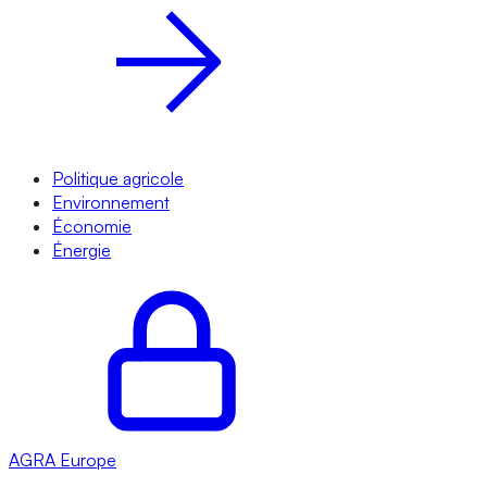
Politique agricole
Environnement
Économie
Énergie
AGRA
Europe