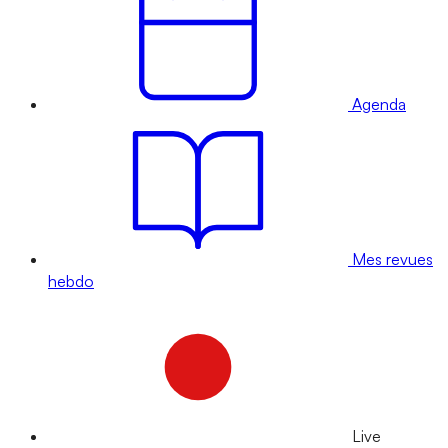
Agenda
Mes revues
hebdo
Live