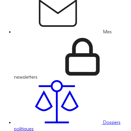
Mes
newsletters
Dossiers
politiques