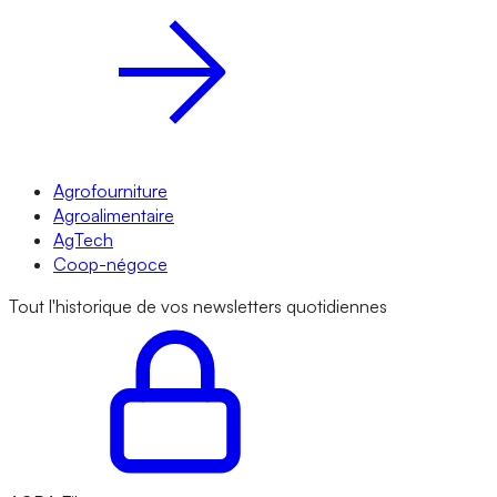
Agrofourniture
Agroalimentaire
AgTech
Coop-négoce
Tout l'historique de vos newsletters quotidiennes