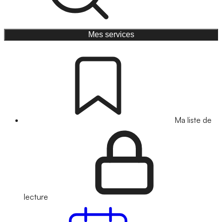
Mes services
Ma liste de
lecture