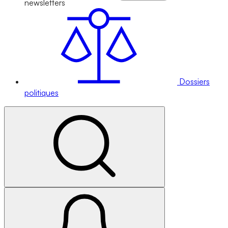
newsletters
Dossiers
politiques