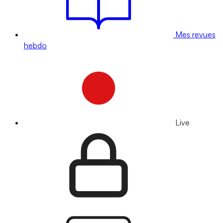
Mes revues
hebdo
Live