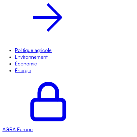
Politique agricole
Environnement
Économie
Énergie
AGRA
Europe