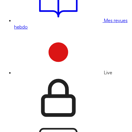
Mes revues
hebdo
Live