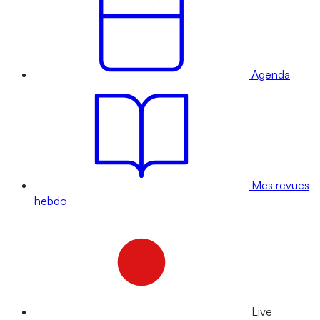
Agenda
Mes revues
hebdo
Live