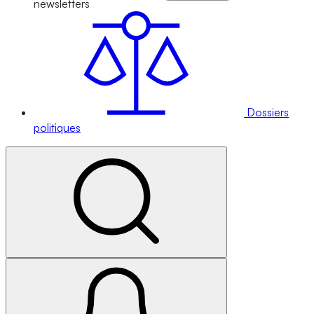
newsletters
Dossiers
politiques