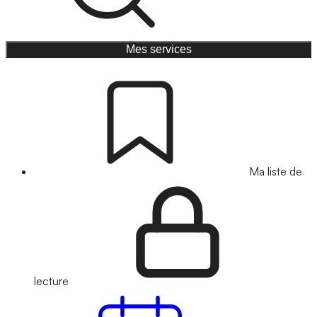
Mes services
Ma liste de
lecture