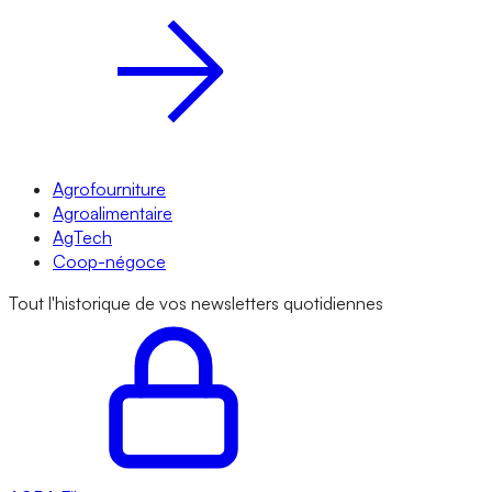
Agrofourniture
Agroalimentaire
AgTech
Coop-négoce
Tout l'historique de vos newsletters quotidiennes