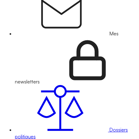
Mes
newsletters
Dossiers
politiques