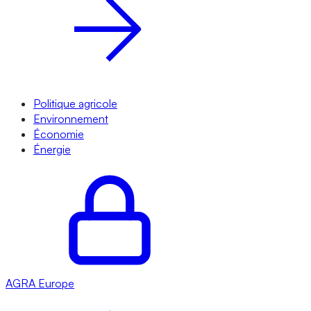
Politique agricole
Environnement
Économie
Énergie
AGRA
Europe