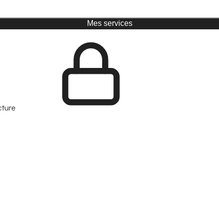
Mes services
cture