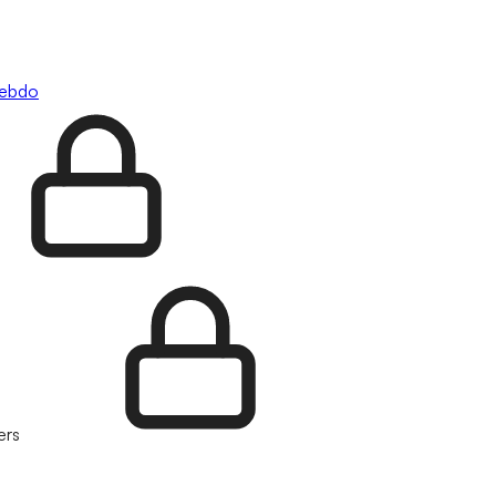
hebdo
ers