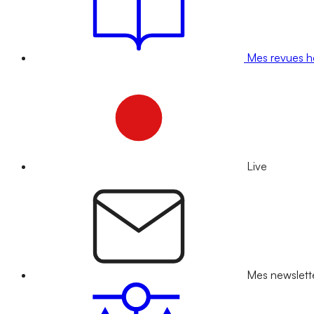
Mes revues 
Live
Mes newslett