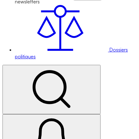
newsletters
Dossiers
politiques