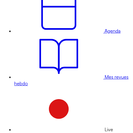
Agenda
Mes revues
hebdo
Live