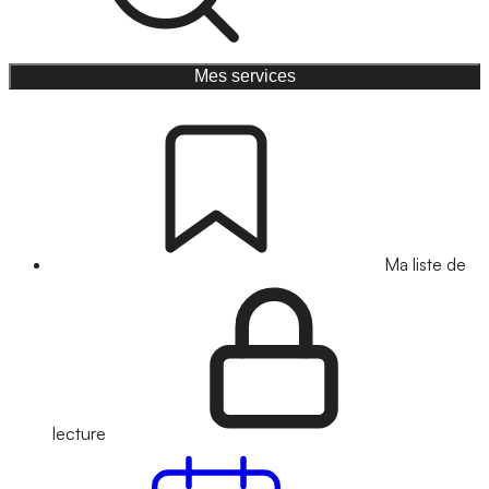
Mes services
Ma liste de
lecture