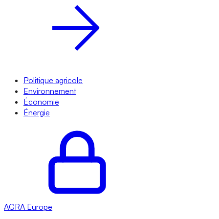
Politique agricole
Environnement
Économie
Énergie
AGRA
Europe