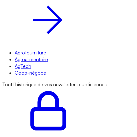
Agrofourniture
Agroalimentaire
AgTech
Coop-négoce
Tout l'historique de vos newsletters quotidiennes